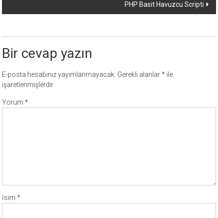
PHP Basit Havuzcu Scripti
Bir cevap yazın
E-posta hesabınız yayımlanmayacak.
Gerekli alanlar
*
ile
işaretlenmişlerdir
Yorum
*
İsim
*