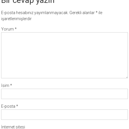
Bir cevap yazın
E-posta hesabınız yayımlanmayacak.
Gerekli alanlar
*
ile
işaretlenmişlerdir
Yorum
*
İsim
*
E-posta
*
İnternet sitesi