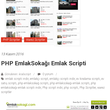
ücretli
temalar,
wordpress
temaları,
php
temaları,
theme
PHP Scriptler
Warez Scriptler
download
sitesi.
13 Kasım 2016
PHP EmlakSokağı Emlak Scripti
Gönderen: kralscript
0 yorum
emlak scripti indir
,
emlakçı script
,
emlakçı scripti indir
,
ev kiralama scripti
,
ev
satış scripti
,
php emlaksokağ scripti
,
php emlaksokağı emlak scripti
,
php
emlaksokağı emlak scripti indir
,
Php script indir
,
php scripti
,
Php Scriptler
,
warez
scriptler