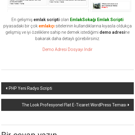
En gelişmiş
emlak scripti
olan
EmlakSokağı Emlak Scripti
piyasadaki bir çok
emlakçı
sitelerinin kullandıklarına kıyasla oldukça
gelişmiş ve iyi özeliklere sahip ne demek istediğimi
demo adresi
ne
bakarak daha detaylı görebilirsiniz.
Demo Adresi
Dosyayı İndir
Yazı
PHP Yeni Radyo Scripti
dolaşımı
The Look Profesyonel Flat E-Ticaret WordPress Teması