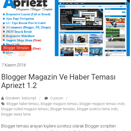
Blogger Temaları
7 Kasım 2016
Blogger Magazin Ve Haber Teması
Apriezt 1.2
Gönderen: kralscript
0 yorum
Blogger haber teması
,
blogger magazin teması
,
blogger magazin teması indir
,
blogger nulled magazin teması
,
Blogger temaları
,
blogger ücretsiz tema indir
,
blogger warez tema
Blogger teması arayan kişilere ücretsiz olarak Blogger scriptleri