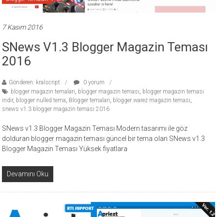
7 Kasım 2016
SNews V1.3 Blogger Magazin Teması
2016
Gönderen: kralscript
0 yorum
blogger magazin temaları
,
blogger magazin teması
,
blogger magazin teması
indir
,
blogger nulled tema
,
Blogger temaları
,
blogger warez magazin teması
,
snews v1.3 blogger magazin teması 2016
SNews v1.3 Blogger Magazin Teması Modern tasarımı ile göz
dolduran blogger magazin teması güncel bir tema olan SNews v1.3
Blogger Magazin Teması Yüksek fiyatlara
Devamını Oku