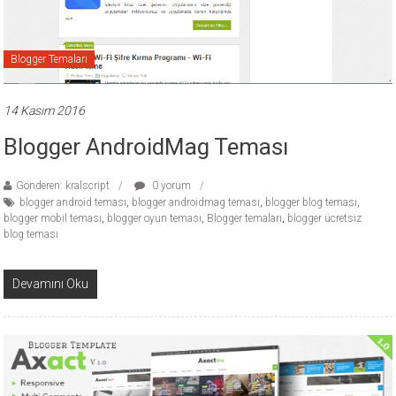
ücretli
temalar,
wordpress
Blogger Temaları
temaları,
php
14 Kasım 2016
temaları,
theme
Blogger AndroidMag Teması
download
sitesi.
Gönderen: kralscript
0 yorum
blogger android teması
,
blogger androidmag teması
,
blogger blog teması
,
blogger mobil teması
,
blogger oyun teması
,
Blogger temaları
,
blogger ücretsiz
blog teması
Devamını Oku