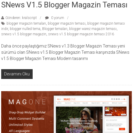
SNews V1.5 Blogger Magazin Teması
Gönderen: kralscript
0 yorum
blogger magazin temaları
,
blogger magazin teması
,
blogger magazin teması
indir
,
blogger nulled tema
,
Blogger temaları
,
blogger warez magazin teması
,
snews v1.5 blogger magazin
,
snews v1.5 blogger magazin teması 2016
Daha önce paylaştığımız SNews v1.3 Blogger Magazin Teması yeni
sürümü olan SNews v1.5 Blogger Magazin Teması karşınızda SNews
v1.5 Blogger Magazin Teması Modern tasarımı
Devamını Oku