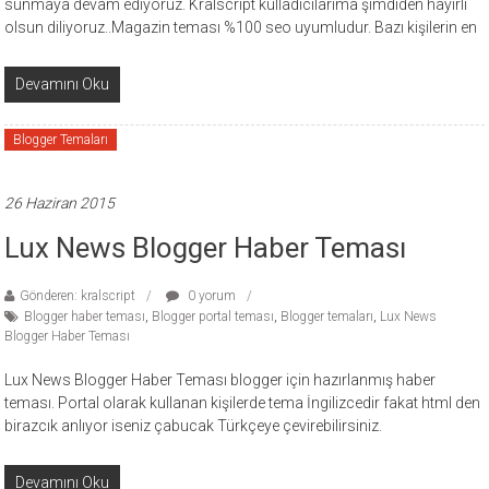
sunmaya devam ediyoruz. Kralscript kulladıcılarıma şimdiden hayırlı
olsun diliyoruz..Magazin teması %100 seo uyumludur. Bazı kişilerin en
Devamını Oku
Blogger Temaları
26 Haziran 2015
Lux News Blogger Haber Teması
Gönderen: kralscript
0 yorum
Blogger haber teması
,
Blogger portal teması
,
Blogger temaları
,
Lux News
Blogger Haber Teması
Lux News Blogger Haber Teması blogger için hazırlanmış haber
teması. Portal olarak kullanan kişilerde tema İngilizcedir fakat html den
birazcık anlıyor iseniz çabucak Türkçeye çevirebilirsiniz.
Devamını Oku