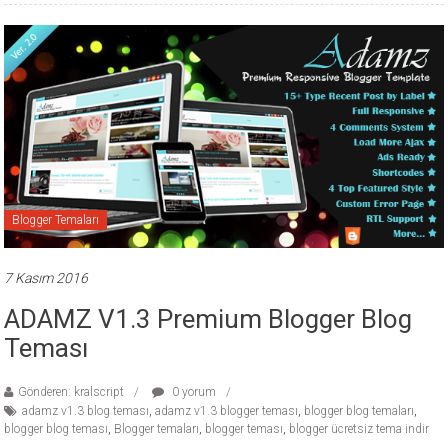
Blogger Temaları
7 Kasım 2016
ADAMZ V1.3 Premium Blogger Blog
Teması
Gönderen: kralscript
0 yorum
adamz v1.3 blog teması
,
adamz v1.3 blogger teması
,
blogger blog temaları
,
blogger blog teması
,
Blogger temaları
,
blogger teması
,
blogger ücretsiz tema indir