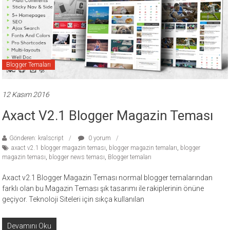
Blogger Temaları
12 Kasım 2016
Axact V2.1 Blogger Magazin Teması
Gönderen: kralscript
0 yorum
axact v2.1 blogger magazin teması
,
blogger magazin temaları
,
blogger
magazin teması
,
blogger news teması
,
Blogger temaları
Axact v2.1 Blogger Magazin Teması normal blogger temalarından
farklı olan bu Magazin Teması şık tasarımı ile rakiplerinin önüne
geçiyor. Teknoloji Siteleri için sıkça kullanılan
Devamını Oku