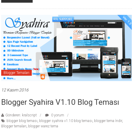
Blogger Temaları
12 Kasım 2016
Blogger Syahira V1.10 Blog Teması
Gönderen: kralscript
0 yorum
blogger blog teması
,
blogger syahira v1.10 blog teması
,
blogger tema İndir
,
Blogger temaları
,
blogger warez tema