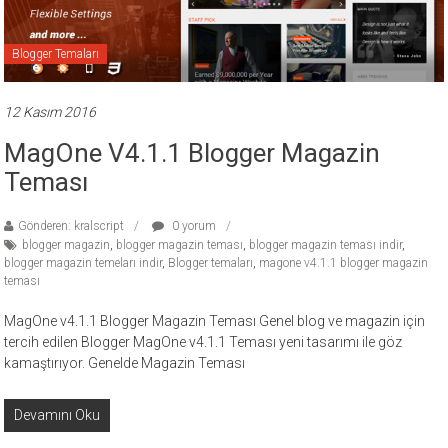
Blogger Temaları
12 Kasım 2016
MagOne V4.1.1 Blogger Magazin
Teması
Gönderen: kralscript
0 yorum
blogger magazin
,
blogger magazin teması
,
blogger magazin teması indir
,
blogger magazin temeları indir
,
Blogger temaları
,
magone v4.1.1 blogger magazin
teması
MagOne v4.1.1 Blogger Magazin Teması Genel blog ve magazin için
tercih edilen Blogger MagOne v4.1.1 Teması yeni tasarımı ile göz
kamaştırıyor. Genelde Magazin Teması
Devamını Oku