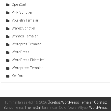
OpenCart
PHP Scriptler
Vbulletin Temaları
Warez Scriptler
Whmcs Temaları
Wordpres Temaları
WordPress
WordPress Eklentileri
Wordpress Temaları
Xenforo
Tüm hakları saklıdır © 2026
Ücretsiz WordPress Temaları,Ücretsiz
Script
. Tema:
ThemeGrill
tarafından ColorNews. Altyapı
WordPress
.