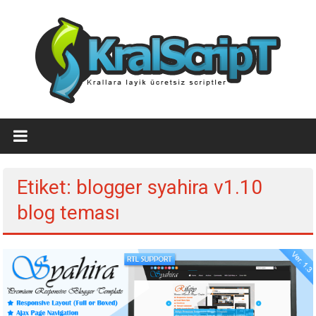
İçeriğe
geç
Ücretsiz
WordPress
Temaları,Ücretsiz
Etiket: blogger syahira v1.10
Script
blog teması
Kralscript.com
sayfamızda
profesyonel
scriptler,
ücretsiz
temalar,