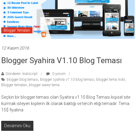
ücretli
temalar,
wordpress
temaları,
Blogger Temaları
php
temaları,
theme
12 Kasım 2016
download
Blogger Syahira V1.10 Blog Teması
sitesi.
Gönderen: kralscript
0 yorum
blogger blog teması
,
blogger syahira v1.10 blog teması
,
blogger tema İndir
,
Blogger temaları
,
blogger warez tema
Seçkin bir blogger teması olan Syahira v1.10 Blog Teması kişisel site
kurmak isteyen kişilerin ilk olarak baktığı ve tercih etiği temadır. Tema
15$ fiyatına
Devamını Oku