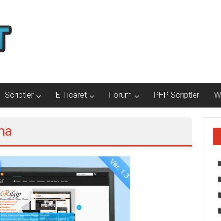
Scriptler
E-Ticaret
Forum
PHP Scriptler
W
ma