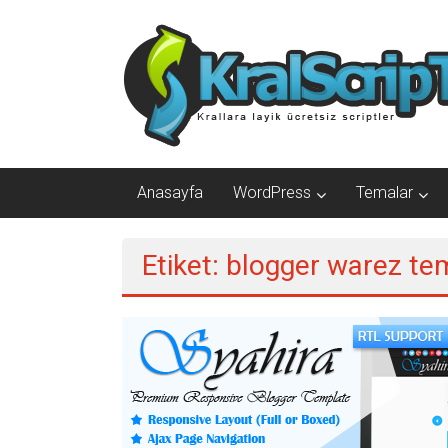
İçeriğe
Ücretsiz
geç
WordPress
Temaları,Ücretsiz
Script
Kralscript.com
Anasayfa
WordPress
Temalar
sayfamızda
profesyonel
Etiket: blogger warez te
scriptler,
ücretsiz
temalar,
ücretli
temalar,
wordpress
temaları,
php