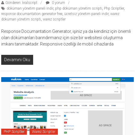
Gönderen: kralscript
0 yorum
döküman yönetim paneli indir
,
php döküman yönetim scripti
,
Php Scriptler
,
response documantation generator free
,
ücretsiz yönetim paneli indir
,
warez
döküman yönetim scripti
,
warez scriptler
Response Documantation Generator, işiniz ya da kendiniz için önemli
olan dökümanları barındırmanız için size bir websitesi oluşturma
imkanı tanımaktadır. Responsive özelliği ile mobil cihazlarda
Devamını Oku
PHP Scriptler
Warez Scriptler