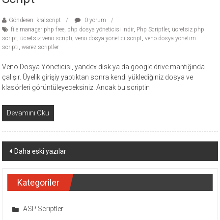
Gönderen: kralscript
0 yorum
file manager php free
,
php dosya yöneticisi indir
,
Php Scriptler
,
ücretsiz php
script
,
ücretsiz veno scripti
,
veno dosya yönetici script
,
veno dosya yönetim
scripti
,
warez scriptler
Veno Dosya Yöneticisi, yandex disk ya da google drive mantığında
çalışır. Üyelik girişiy yaptıktan sonra kendi yüklediğiniz dosya ve
klasörleri görüntüleyeceksiniz. Ancak bu scriptin
Devamını Oku
Yazı
Daha eski yazılar
dolaşımı
Kategoriler
ASP Scriptler