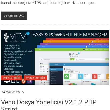
barındırabileceğiniz MTDB scriptinde hiçbir eksik bulunmuyor.
Devamını Oku
PHP Scriptler
Warez Scriptler
14 Kasım 2016
Veno Dosya Yöneticisi V2.1.2 PHP
Script