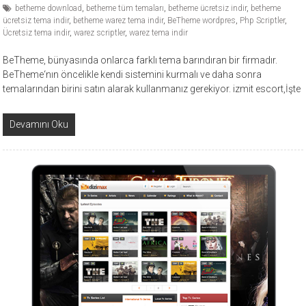
betheme download
,
betheme tüm temaları
,
betheme ücretsiz indir
,
betheme
ücretsiz tema indir
,
betheme warez tema indir
,
BeTheme wordpres
,
Php Scriptler
,
Ücretsiz tema indir
,
warez scriptler
,
warez tema indir
BeTheme, bünyasında onlarca farklı tema barındıran bir firmadır.
BeTheme‘nın öncelikle kendi sistemini kurmalı ve daha sonra
temalarından birini satın alarak kullanmanız gerekiyor. izmit escort,İşte
Devamını Oku