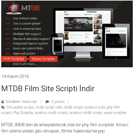
PHP Scriptler
Warez Scriptler
14 Kasım 2016
MTDB Film Site Scripti İndir
Gönderen: kralscript
0 yorum
film portal scripti
,
imdb script indir
,
mtdb scripti ücretsiz indir
,
php film
scripti
,
Php Scriptler
,
ücretsiz imdb scripti
,
ücretsiz mtdb script
,
warez scriptler
MTDB, İMDB‘den de anlaşılabilecek olan bir php film scriptidir. Amacı
film izleme siteleri gibi olmayan, filmler hakkında herşeyi