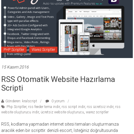
PHP Scriptler
Warez Scriptler
15 Kasım 2016
RSS Otomatik Website Hazırlama
Scripti
Gönderen: kralscript
0 yorum
Php Scriptler
,
rss feeder tema indir
,
rss script indir
,
rss ücretsiz indir
,
rss
website oluşturucu indir
,
ücretsiz website oluşturucu
,
warez scriptler
RSS, kodlama yapmadan internet sitesi temaları oluşturmanıza
aracılık eden bir scripttir. denizli escort, İsteğiniz doğrultusunda