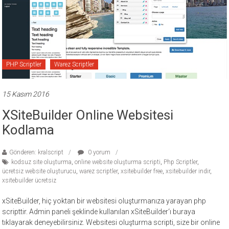
PHP Scriptler
Warez Scriptler
15 Kasım 2016
XSiteBuilder Online Websitesi
Kodlama
Gönderen: kralscript
0 yorum
kodsuz site oluşturma
,
online website oluşturma scripti
,
Php Scriptler
,
ücretsiz website oluşturucu
,
warez scriptler
,
xsitebuilder free
,
xsitebuilder indir
,
xsitebuilder ücretsiz
xSiteBuilder, hiç yoktan bir websitesi oluşturmanıza yarayan php
scripttir. Admin paneli şeklinde kullanılan xSiteBuilder‘ı buraya
tıklayarak deneyebilirsiniz. Websitesi oluşturma scripti, size bir online