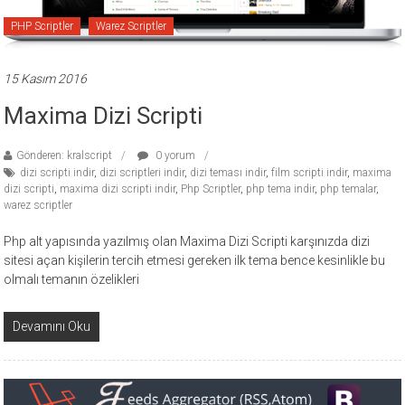
PHP Scriptler
Warez Scriptler
15 Kasım 2016
Maxima Dizi Scripti
Gönderen: kralscript
0 yorum
dizi scripti indir
,
dizi scriptleri indir
,
dizi teması indir
,
film scripti indir
,
maxima
dizi scripti
,
maxima dizi scripti indir
,
Php Scriptler
,
php tema indir
,
php temalar
,
warez scriptler
Php alt yapısında yazılmış olan Maxima Dizi Scripti karşınızda dizi
sitesi açan kişilerin tercih etmesi gereken ilk tema bence kesinlikle bu
olmalı temanın özelikleri
Devamını Oku