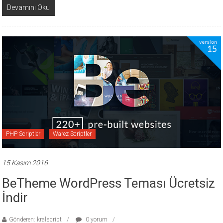
Devamını Oku
PHP Scriptler
Warez Scriptler
15 Kasım 2016
BeTheme WordPress Teması Ücretsiz
İndir
Gönderen: kralscript
0 yorum