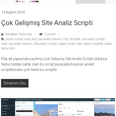
15 Kasım 2016
Çok Gelişmiş Site Analiz Scripti
Gönderen: kralscript
0 yorum
analiz scripti indir
,
atoz seo analiz teması
,
Php Scriptler
,
seo analiz scripti
indir
,
seo analiz teması
,
Site analiz scripti
,
warez script indir
,
warez scriptler
,
warez
tema indir
Php alt yapısında yazılmış Çok Gelişmiş Site Analiz Scripti oldukça
fazla özeliğe sahip olan bu script piyasada bulunan analiz
scriptlerinden çok farklı bu scriptte
Devamını Oku