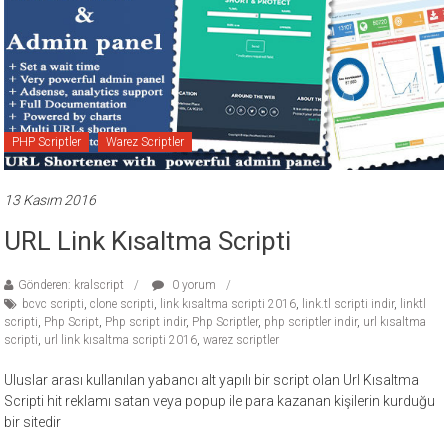
PHP Scriptler
Warez Scriptler
13 Kasım 2016
URL Link Kısaltma Scripti
Gönderen: kralscript
0 yorum
bcvc scripti
,
clone scripti
,
link kısaltma scripti 2016
,
link.tl scripti indir
,
linktl
scripti
,
Php Script
,
Php script indir
,
Php Scriptler
,
php scriptler indir
,
url kısaltma
scripti
,
url link kısaltma scripti 2016
,
warez scriptler
Uluslar arası kullanılan yabancı alt yapılı bir script olan Url Kısaltma
Scripti hit reklamı satan veya popup ile para kazanan kişilerin kurduğu
bir sitedir