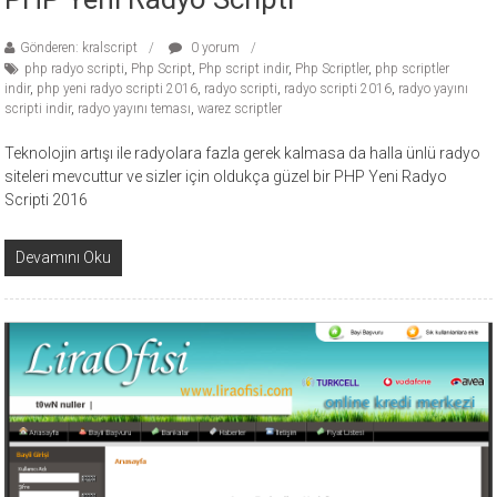
Gönderen: kralscript
0 yorum
php radyo scripti
,
Php Script
,
Php script indir
,
Php Scriptler
,
php scriptler
indir
,
php yeni radyo scripti 2016
,
radyo scripti
,
radyo scripti 2016
,
radyo yayını
scripti indir
,
radyo yayını teması
,
warez scriptler
Teknolojin artışı ile radyolara fazla gerek kalmasa da halla ünlü radyo
siteleri mevcuttur ve sizler için oldukça güzel bir PHP Yeni Radyo
Scripti 2016
Devamını Oku