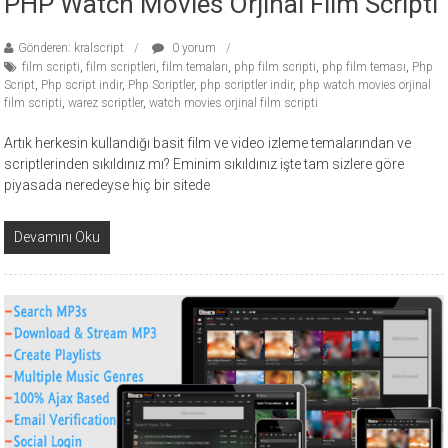
PHP Watch Movies Orjinal Film Scripti
Gönderen: kralscript
0 yorum
film scripti
,
film scriptleri
,
film temaları
,
php film scripti
,
php film teması
,
Php
Script
,
Php script indir
,
Php Scriptler
,
php scriptler indir
,
php watch movies orjinal
film scripti
,
warez scriptler
,
watch movies orjinal film scripti
Artık herkesin kullandığı basit film ve video izleme temalarından ve
scriptlerinden sıkıldınız mı? Eminim sıkıldınız işte tam sizlere göre
piyasada neredeyse hiç bir sitede
Devamını Oku