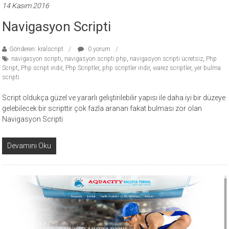
14 Kasım 2016
Navigasyon Scripti
Gönderen: kralscript
0 yorum
navigasyon scripti
,
navigasyon scripti php
,
navigasyon scripti ücretsiz
,
Php
Script
,
Php script indir
,
Php Scriptler
,
php scriptler indir
,
warez scriptler
,
yer bulma
scripti
Script oldukça güzel ve yararlı geliştirilebilir yapısı ile daha iyi bir düzeye
gelebilecek bir scripttir çok fazla aranan fakat bulması zor olan
Navigasyon Scripti
Devamını Oku