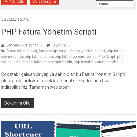
PHP Scriptler
Warez Scriptler
13 Kasım 2016
PHP Fatura Yönetim Scripti
Gönderen: kralscript
0 yorum
fatura işlem scripti
,
fatura takip scripti
,
fatura yönetim scripti
,
php fatura
ödeme scripti
,
php fatura scripti
,
php fatura yönetim scripti
,
Php Script
,
php
scripti indir
,
Php Scriptler
,
php scriptler indir
,
php temalar
,
warez scriptler
Çok stabil çalışan bir yapıya sahip olan bu Fatura Yönetim Scripti
oldukça da hızlı ve dinamik kral script sitesinden ücretsiz
indirebilirsiniz. Tamamen web tabanlı
Devamını Oku