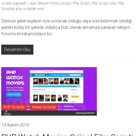
scripti
,
jigowatt – ajax İletişim formu scripti
,
Php Script
,
Php script indir
,
Php
Scriptler
,
php scriptler indir
Sitenize gelen kişilerin size soracak olduğu veya size bildirmek istediği
şeyleri kolay bir şekilde oldukça hızlı olarak almanıza yarayan iletişim
forumu ile karşınızdayız bu
Devamını Oku
PHP Scriptler
Warez Scriptler
13 Kasım 2016