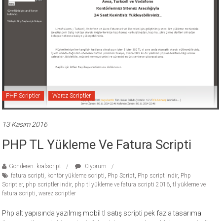
PHP Scriptler
Warez Scriptler
13 Kasım 2016
PHP TL Yükleme Ve Fatura Scripti
Gönderen: kralscript
0 yorum
fatura scripti
,
kontör yükleme scripti
,
Php Script
,
Php script indir
,
Php
Scriptler
,
php scriptler indir
,
php tl yükleme ve fatura scripti 2016
,
tl yükleme ve
fatura scripti
,
warez scriptler
Php alt yapısında yazılmış mobil tl satış scripti pek fazla tasarıma