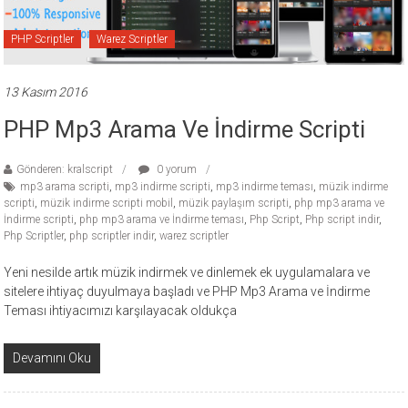
PHP Scriptler
Warez Scriptler
13 Kasım 2016
PHP Mp3 Arama Ve İndirme Scripti
Gönderen: kralscript
0 yorum
mp3 arama scripti
,
mp3 indirme scripti
,
mp3 indirme teması
,
müzik indirme
scripti
,
müzik indirme scripti mobil
,
müzik paylaşım scripti
,
php mp3 arama ve
İndirme scripti
,
php mp3 arama ve İndirme teması
,
Php Script
,
Php script indir
,
Php Scriptler
,
php scriptler indir
,
warez scriptler
Yeni nesilde artık müzik indirmek ve dinlemek ek uygulamalara ve
sitelere ihtiyaç duyulmaya başladı ve PHP Mp3 Arama ve İndirme
Teması ihtiyacımızı karşılayacak oldukça
Devamını Oku