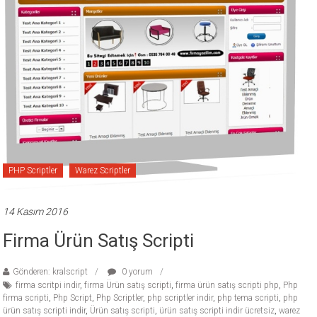
ücretli
temalar,
wordpress
temaları,
php
temaları,
theme
download
sitesi.
PHP Scriptler
Warez Scriptler
14 Kasım 2016
Firma Ürün Satış Scripti
Gönderen: kralscript
0 yorum
firma scritpi indir
,
firma Ürün satış scripti
,
firma ürün satış scripti php
,
Php
firma scripti
,
Php Script
,
Php Scriptler
,
php scriptler indir
,
php tema scripti
,
php
ürün satış scripti indir
,
Ürün satış scripti
,
ürün satış scripti indir ücretsiz
,
warez