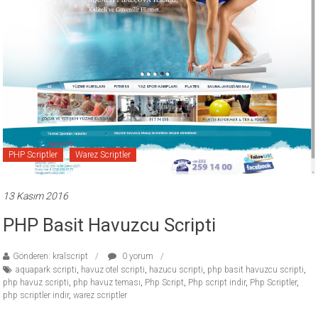
PHP Scriptler
Warez Scriptler
13 Kasım 2016
PHP Basit Havuzcu Scripti
Gönderen: kralscript
0 yorum
aquapark scripti
,
havuz otel scripti
,
hazucu scripti
,
php basit havuzcu scripti
,
php havuz scripti
,
php havuz teması
,
Php Script
,
Php script indir
,
Php Scriptler
,
php scriptler indir
,
warez scriptler