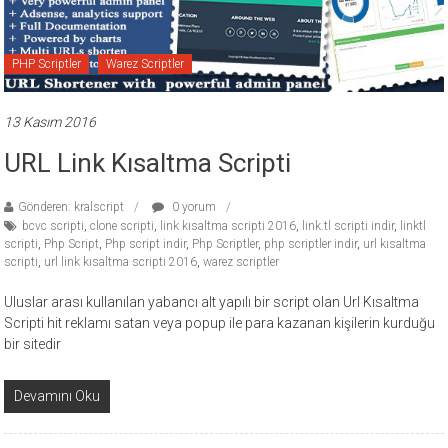
ücretli
temalar,
wordpress
PHP Scriptler
Warez Scriptler
temaları,
php
13 Kasım 2016
temaları,
URL Link Kısaltma Scripti
theme
download
sitesi.
Gönderen: kralscript
0 yorum
bcvc scripti
,
clone scripti
,
link kısaltma scripti 2016
,
link.tl scripti indir
,
linktl
scripti
,
Php Script
,
Php script indir
,
Php Scriptler
,
php scriptler indir
,
url kısaltma
scripti
,
url link kısaltma scripti 2016
,
warez scriptler
Uluslar arası kullanılan yabancı alt yapılı bir script olan Url Kısaltma
Scripti hit reklamı satan veya popup ile para kazanan kişilerin kurduğu
bir sitedir
Devamını Oku