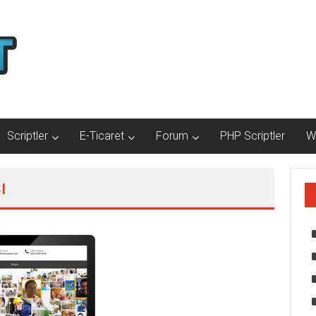
Scriptler
E-Ticaret
Forum
PHP Scriptler
W
ı