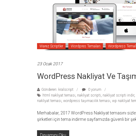
temaları,
theme
download
sitesi.
Warez Scriptler
Wordpres Temaları
Wordpress Temal
23 Ocak 2017
WordPress Nakliyat Ve Taşım
Gönderen: kralscript
0 yorum
html nakliyat teması
,
nakliyat scripti
,
nakliyat scripti indir
,
nakliyat teması
,
wordpress taşımacılık teması
,
wp nakliyat te
Merhabalar, 2017 WordPress Nakliyat temasını sizle
şirketleri için tema indirme sayfamızda güvenli bir şek
Devamını Oku