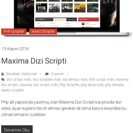
ücretli
temalar,
wordpress
temaları,
PHP Scriptler
Warez Scriptler
php
temaları,
theme
15 Kasım 2016
download
Maxima Dizi Scripti
sitesi.
Gönderen: kralscript
0 yorum
dizi scripti indir
,
dizi scriptleri indir
,
dizi teması indir
,
film scripti indir
,
maxima
dizi scripti
,
maxima dizi scripti indir
,
Php Scriptler
,
php tema indir
,
php temalar
,
warez scriptler
Php alt yapısında yazılmış olan Maxima Dizi Scripti karşınızda dizi
sitesi açan kişilerin tercih etmesi gereken ilk tema bence kesinlikle bu
olmalı temanın özelikleri
Devamını Oku