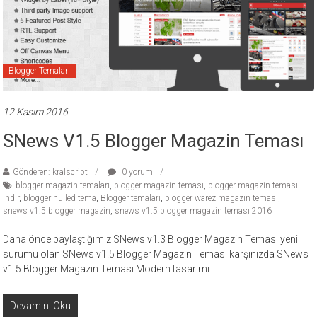
ücretli
temalar,
wordpress
temaları,
Blogger Temaları
php
temaları,
theme
12 Kasım 2016
download
SNews V1.5 Blogger Magazin Teması
sitesi.
Gönderen: kralscript
0 yorum
blogger magazin temaları
,
blogger magazin teması
,
blogger magazin teması
indir
,
blogger nulled tema
,
Blogger temaları
,
blogger warez magazin teması
,
snews v1.5 blogger magazin
,
snews v1.5 blogger magazin teması 2016
Daha önce paylaştığımız SNews v1.3 Blogger Magazin Teması yeni
sürümü olan SNews v1.5 Blogger Magazin Teması karşınızda SNews
v1.5 Blogger Magazin Teması Modern tasarımı
Devamını Oku