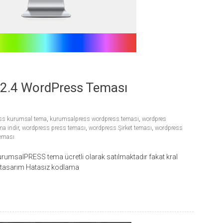
2.4 WordPress Teması
ss kurumsal tema
,
kurumsalpress wordpress teması
,
wordpres
a indir
,
wordpress press teması
,
wordpress Şirket teması
,
wordpress
eması
umsalPRESS tema ücretli olarak satılmaktadır fakat kral
ve tasarım Hatasız kodlama