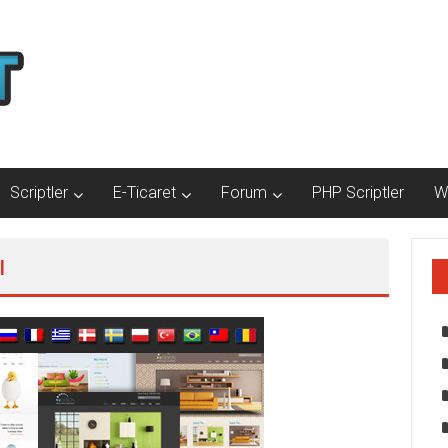
Scriptler
E-Ticaret
Forum
PHP Scriptler
W
ı