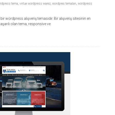
ordpress tema
,
virtue wordpress warez
,
wordpres temaları
,
wordpress
 wordpress alışveriş temasıdır. Bir alışveriş sitesinin en
aşarılı olan tema, responsive ve