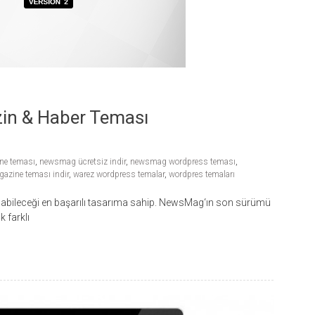
n & Haber Teması
e teması
,
newsmag ücretsiz indir
,
newsmag wordpress teması
,
azine teması indir
,
warez wordpress temalar
,
wordpres temaları
bileceği en başarılı tasarıma sahip. NewsMag‘ın son sürümü
k farklı