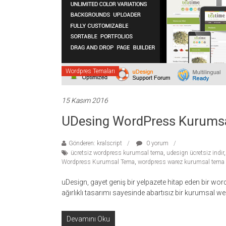
temaları,
theme
download
sitesi.
Wordpres Temaları
15 Kasım 2016
UDesing WordPress Kurumsa
Gönderen: kralscript
0 yorum
ücretsiz wordpress kurumsal tema
,
udesign ücretsiz indir
Wordpress Kurumsal Tema
,
wordpress warez kurumsal tema
uDesign, gayet geniş bir yelpazete hitap eden bir wo
ağırlıklı tasarımı sayesinde abartısız bir kurumsal web
Devamını Oku