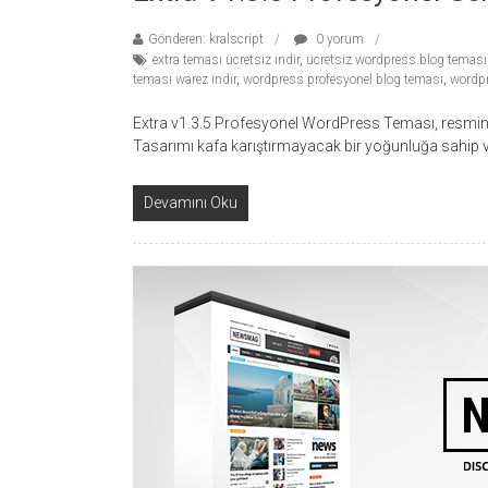
Gönderen: kralscript
0 yorum
extra teması ücretsiz indir
,
ücretsiz wordpress blog teması 
teması warez indir
,
wordpress profesyonel blog teması
,
wordpr
Extra v1.3.5 Profesyonel WordPress Teması, resminden
Tasarımı kafa karıştırmayacak bir yoğunluğa sahip ve
Devamını Oku