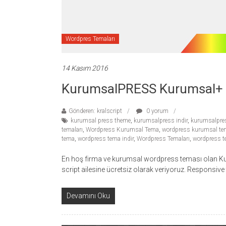
Wordpres Temaları
14 Kasım 2016
KurumsalPRESS Kurumsal+ 
Gönderen: kralscript
0 yorum
kurumsal press theme
,
kurumsalpress indir
,
kurumsalpre
temaları
,
Wordpress Kurumsal Tema
,
wordpress kurumsal tem
tema
,
wordpress tema indir
,
Wordpress Temaları
,
wordpress t
En hoş firma ve kurumsal wordpress teması olan Kur
script ailesine ücretsiz olarak veriyoruz. Responsi
Devamını Oku