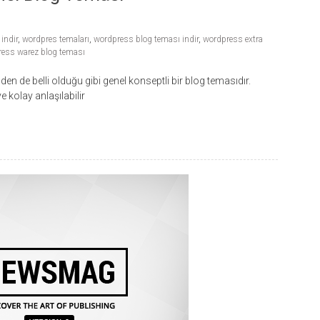
indir
,
wordpres temaları
,
wordpress blog teması indir
,
wordpress extra
ess warez blog teması
 de belli olduğu gibi genel konseptli bir blog temasıdır.
 kolay anlaşılabilir