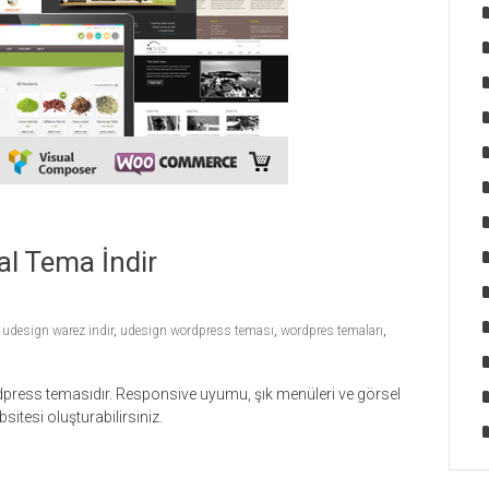
l Tema İndir
,
udesign warez indir
,
udesign wordpress teması
,
wordpres temaları
,
rdpress temasıdır. Responsive uyumu, şık menüleri ve görsel
sitesi oluşturabilirsiniz.