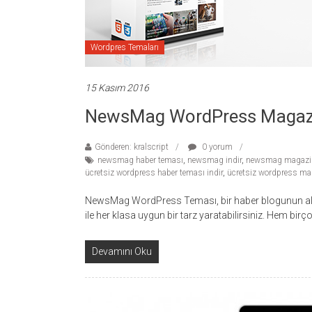
Wordpres Temaları
15 Kasım 2016
NewsMag WordPress Magazi
Gönderen: kralscript
0 yorum
newsmag haber teması
,
newsmag indir
,
newsmag magazin
ücretsiz wordpress haber teması indir
,
ücretsiz wordpress mag
NewsMag WordPress Teması, bir haber blogunun ala
ile her klasa uygun bir tarz yaratabilirsiniz. Hem birço
Devamını Oku