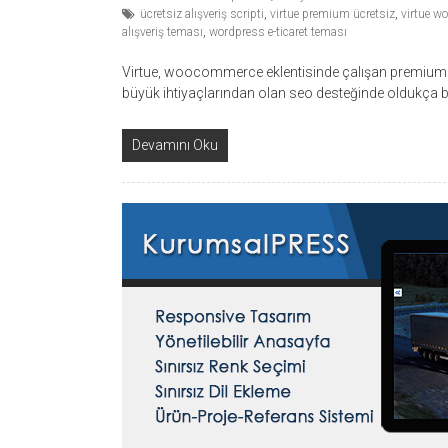
ücretsiz alışveriş scripti
,
virtue premium ücretsiz
,
virtue w
alışveriş teması
,
wordpress e-ticaret teması
Virtue, woocommerce eklentisinde çalışan premium bir
büyük ihtiyaçlarından olan seo desteğinde oldukça b
Devamını Oku