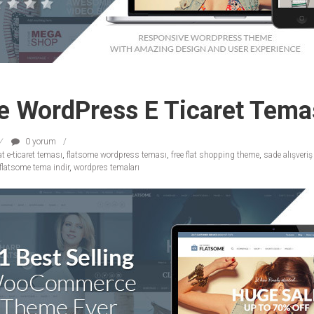
e WordPress E Ticaret Tema
0 yorum
at e-ticaret teması
,
flatsome wordpress teması
,
free flat shopping theme
,
sade alışveriş
 flatsome tema indir
,
wordpres temaları