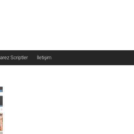
arez Scriptler
İletişim