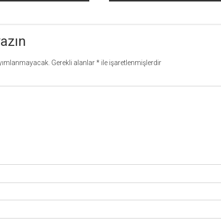
yazın
ayımlanmayacak.
Gerekli alanlar
*
ile işaretlenmişlerdir