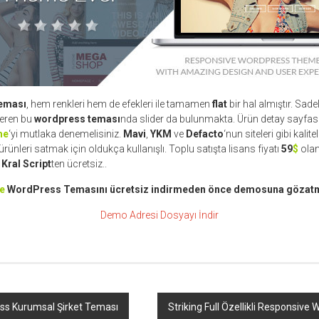
teması
, hem renkleri hem de efekleri ile tamamen
flat
bir hal almıştır. Sad
seren bu
wordpress teması
nda slider da bulunmakta. Ürün detay sayfas
me
‘yi mutlaka denemelisiniz.
Mavi
,
YKM
ve
Defacto
‘nun siteleri gibi kalite
ürünleri satmak için oldukça kullanışlı. Toplu satışta lisans fiyatı
59
$
ola
,
Kral Script
ten ücretsiz..
e
WordPress Temasını ücretsiz indirmeden önce demosuna gözatm
Demo Adresi
Dosyayı İndir
ss Kurumsal Şirket Teması
Striking Full Özellikli Responsiv