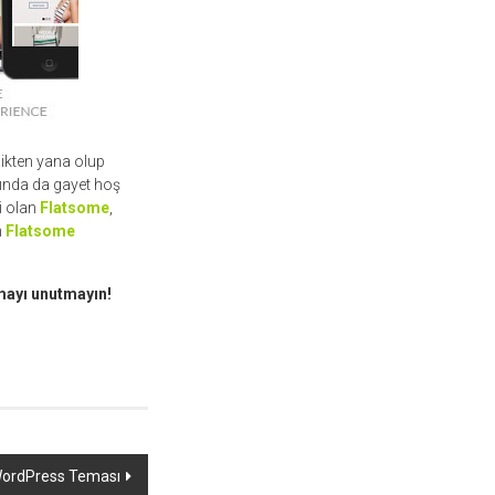
elikten yana olup
ında da gayet hoş
li olan
Flatsome
,
n
Flatsome
ayı unutmayın!
e WordPress Teması