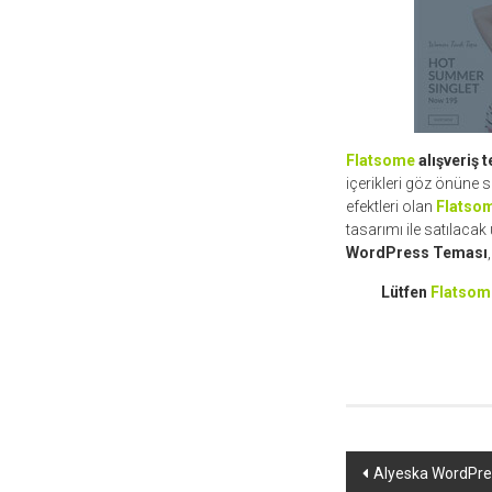
Flatsome
alışveriş 
içerikleri göz önüne 
efektleri olan
Flatso
tasarımı ile satılacak 
WordPress Teması
Lütfen
Flatsom
Yazı
Alyeska WordPre