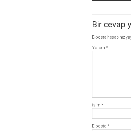
dolaşımı
Bir cevap 
E-posta hesabınız y
Yorum
*
İsim
*
E-posta
*