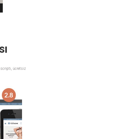
sı
 scripti
,
ücretsiz