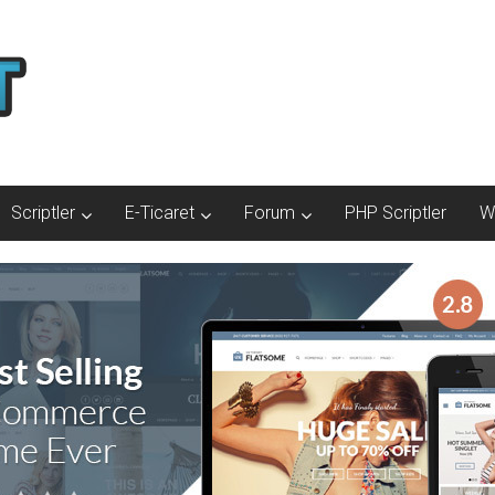
Scriptler
E-Ticaret
Forum
PHP Scriptler
W