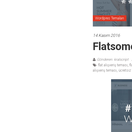
temaları,
theme
download
Wordpres Temaları
sitesi.
14 Kasım 2016
Flatsom
Gönderen: kralscript
flat alışveriş teması
,
fl
alışveriş teması
,
ücretsiz