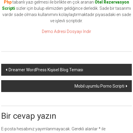
Php
tabanlı yazı gelmesi ile birlikte en çok aranan
Otel Rezervasyon
Scripti
sizler için bulup elimizden geldiğince derledik. Sade bir tasarımı
vardır sade olması kullanımını kolaylaştırmaktadır piyasadaki en sade
ve işlevli scriptidir.
Demo Adresi
Dosyayı İndir
Yazı
Dreamer WordPress Kişisel Blog Teması
dolaşımı
Mobil uyumlu Porno Scripti
Bir cevap yazın
E-posta hesabınız yayımlanmayacak.
Gerekli alanlar
*
ile