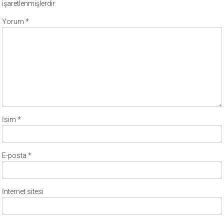
işaretlenmişlerdir
Yorum
*
İsim
*
E-posta
*
İnternet sitesi