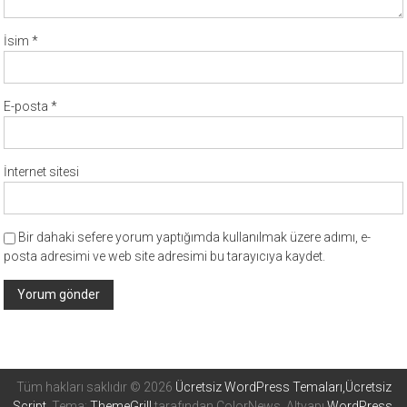
İsim
*
E-posta
*
İnternet sitesi
Bir dahaki sefere yorum yaptığımda kullanılmak üzere adımı, e-
posta adresimi ve web site adresimi bu tarayıcıya kaydet.
Tüm hakları saklıdır © 2026
Ücretsiz WordPress Temaları,Ücretsiz
Script
. Tema:
ThemeGrill
tarafından ColorNews. Altyapı
WordPress
.