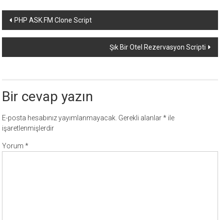
Yazı
PHP ASK.FM Clone Script
dolaşımı
Şık Bir Otel Rezervasyon Scripti
Bir cevap yazın
E-posta hesabınız yayımlanmayacak.
Gerekli alanlar
*
ile
işaretlenmişlerdir
Yorum
*