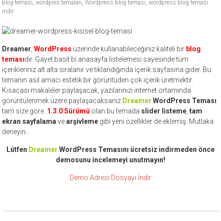
blog teması
,
wordpres temaları
,
Wordpress blog teması
,
wordpress blog teması
ücretli
indir
temalar,
wordpress
temaları,
Dreamer
,
WordPress
üzerinde kullanabileceğiniz kaliteli bir
blog
php
teması
dır. Gayet basit bi anasayfa listelemesi sayesinde tüm
temaları,
içerikleriniz alt alta sıralanır ve tıklandığında içerik sayfasına gider. Bu
theme
temanın asıl amacı estetik bir görüntüden çok içerik üretmektir.
download
Kısacası makaleler paylaşacak, yazılarınızı internet ortamında
görüntülenmek üzere paylaşacaksanız
Dreamer
WordPress Teması
sitesi.
tam size göre.
1.3.0 Sürümü
olan bu temada
slider listeme
,
tam
ekran sayfalama
ve
arşivleme
gibi yeni özellikler de eklemiş. Mutlaka
deneyin..
Lütfen
Dreamer
WordPress Temasını ücretsiz indirmeden önce
demosunu incelemeyi unutmayın!
Demo Adresi
Dosyayı İndir