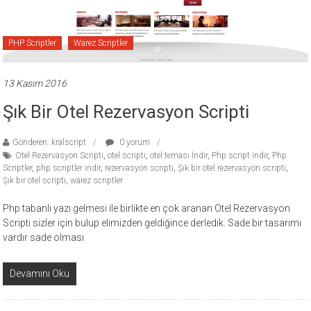
ücretli
temalar,
wordpress
PHP Scriptler
Warez Scriptler
temaları,
php
13 Kasım 2016
temaları,
Şık Bir Otel Rezervasyon Scripti
theme
download
sitesi.
Gönderen: kralscript
0 yorum
Otel Rezervasyon Scripti
,
otel scripti
,
otel teması İndir
,
Php script indir
,
Php
Scriptler
,
php scriptler indir
,
rezervasyon scripti
,
Şık bir otel rezervasyon scripti
,
Şık bir otel scripti
,
warez scriptler
Php tabanlı yazı gelmesi ile birlikte en çok aranan Otel Rezervasyon
Scripti sizler için bulup elimizden geldiğince derledik. Sade bir tasarımı
vardır sade olması
Devamını Oku