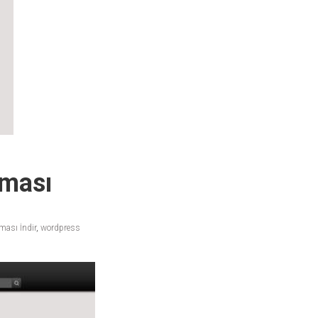
ması
ması İndir
,
wordpress