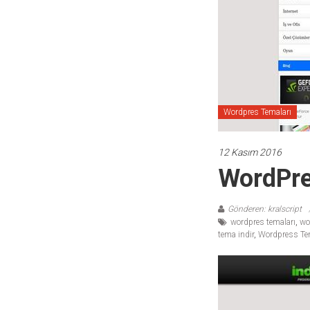
temaları,
theme
download
sitesi.
Wordpres Temaları
12 Kasım 2016
WordPre
Gönderen: kralscript
wordpres temaları
,
wo
tema indir
,
Wordpress Te