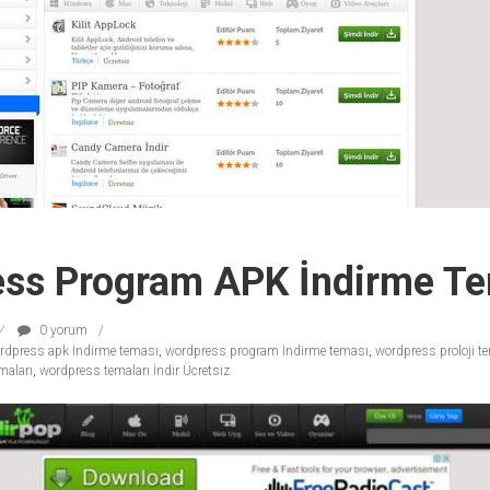
ss Program APK İndirme Te
0 yorum
rdpress apk İndirme teması
,
wordpress program İndirme teması
,
wordpress proloji te
maları
,
wordpress temaları İndir Ücretsiz