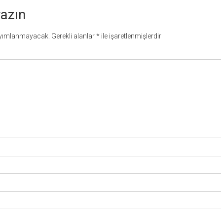
yazın
ayımlanmayacak.
Gerekli alanlar
*
ile işaretlenmişlerdir