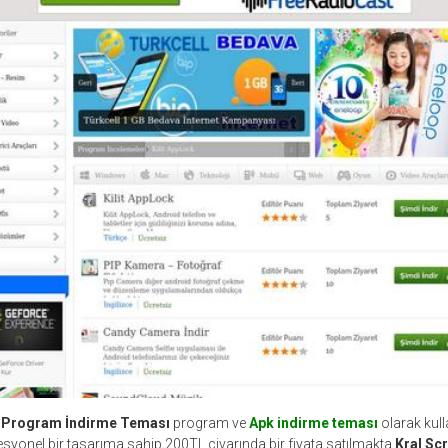
 Program İndirme Teması
program ve
Apk indirme teması
olarak kull
esyonel bir tasarıma sahip 200TL civarında bir fiyata satılmakta
Kral Scr