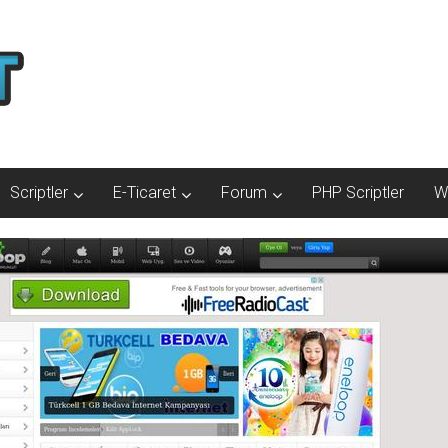
Scriptler
E-Ticaret
Forum
PHP Scriptler
W