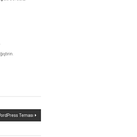
.
iştirin.
WordPress Teması