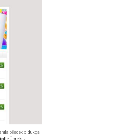
anıla bilecek oldukça
ipt
te Ücretsiz.