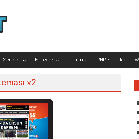
Scriptler
E-Ticaret
Forum
PHP Scriptler
W
 teması v2