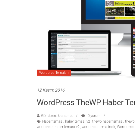
temaları,
theme
download
sitesi.
Wordpres Temaları
12 Kasım 2016
WordPress TheWP Haber Te
Gönderen: kralscript
0 yorum
Haber teması
,
haber teması v2
,
thewp haber teması
,
thewp
wordpress haber teması v2
,
wordpress tema indir
,
Wordpress 