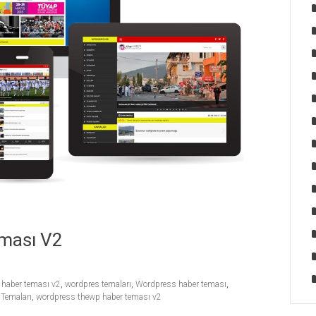
ması V2
 haber teması v2
,
wordpres temaları
,
Wordpress haber teması
,
Temaları
,
wordpress thewp haber teması v2