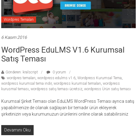
ücretli
temalar,
wordpress
Wordpres Temaları
temaları,
php
6 Kasım 2016
temaları,
WordPress EduLMS V1.6 Kurumsal
theme
download
Satış Teması
sitesi.
Gönderen: kralscript
0 yorum
wordpres temaları
,
wordpress edulms v1.6
,
Wordpress Kurumsal Tema
,
wordpress kurumsal tema indir
,
wordpress kurumsal temaları
,
wordpress
kurusmal teması
,
wordpress satış teması ücretsiz
,
wordpress Ürün satış teması
Kurumsal Şirket Teması olan EduLMS WordPress Teması ayrıca satış
yapabilmenize de olanak sağlayan bir temadır ürün ekleyerek
şirketinizin veya kurumunuzun ürünlerini online olarak satabilirsiniz
Devamını Oku