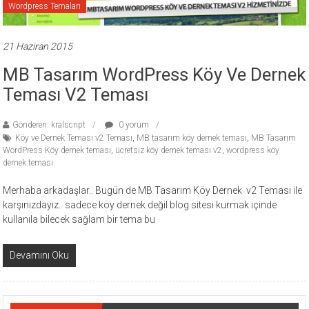
Wordpress Temaları
ücretli
temalar,
wordpress
21 Haziran 2015
temaları,
MB Tasarım WordPress Köy Ve Dernek
php
Teması V2 Teması
temaları,
theme
Gönderen: kralscript
0 yorum
download
Köy ve Dernek Teması v2 Teması
,
MB tasarım köy dernek teması
,
MB Tasarım
sitesi.
WordPress Köy dernek teması
,
ücretsiz köy dernek teması v2
,
wordpress köy
dernek teması
Merhaba arkadaşlar.. Bugün de MB Tasarım Köy Dernek v2 Teması ile
karşınızdayız.. sadece köy dernek değil blog sitesi kurmak içinde
kullanıla bilecek sağlam bir tema bu
Devamını Oku