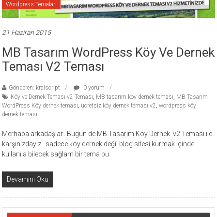
Wordpress Temaları
ücretli
temalar,
wordpress
21 Haziran 2015
temaları,
MB Tasarım WordPress Köy Ve Dernek
php
Teması V2 Teması
temaları,
theme
Gönderen: kralscript
0 yorum
download
Köy ve Dernek Teması v2 Teması
,
MB tasarım köy dernek teması
,
MB Tasarım
sitesi.
WordPress Köy dernek teması
,
ücretsiz köy dernek teması v2
,
wordpress köy
dernek teması
Merhaba arkadaşlar.. Bugün de MB Tasarım Köy Dernek v2 Teması ile
karşınızdayız.. sadece köy dernek değil blog sitesi kurmak içinde
kullanıla bilecek sağlam bir tema bu
Devamını Oku