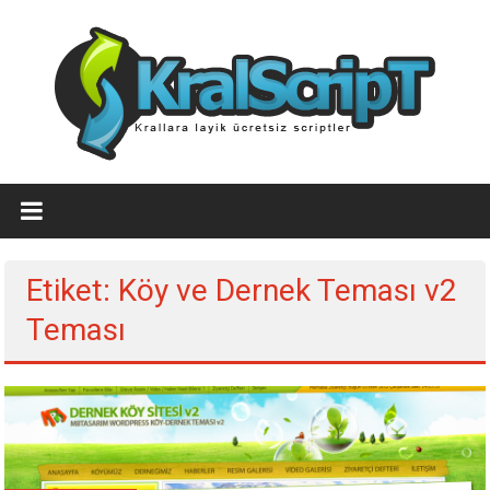
İçeriğe
geç
Ücretsiz
WordPress
Temaları,Ücretsiz
Etiket: Köy ve Dernek Teması v2
Script
Teması
Kralscript.com
sayfamızda
profesyonel
scriptler,
ücretsiz
temalar,