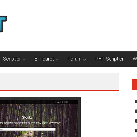
Scriptler
E-Ticaret
Forum
PHP Scriptler
W