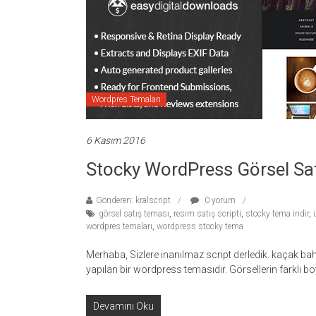
temaları,
theme
download
sitesi.
Wordpres Temaları
6 Kasım 2016
Stocky WordPress Görsel Sa
Gönderen: kralscript
0 yorum
görsel satış teması
,
resim satış scripti
,
stocky tema indir
,
wordpres temaları
,
wordpress stocky tema
Merhaba, Sizlere inanılmaz script derledik. kaçak bahi
yapılan bir wordpress temasıdır. Görsellerin farklı bo
Devamını Oku