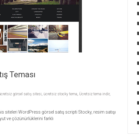
tış Teması
ücretsiz görsel satış sitesi
,
ücretsiz stocky tema
,
Ücretsiz tema indir
,
s siteleri WordPress görsel satış scripti Stocky, resim satışı
yut ve çözünürlüklerini farklı