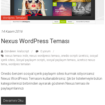
ücretli
temalar,
wordpress
Wordpres Temaları
temaları,
php
14 Kasım 2016
temaları,
theme
Nexus WordPress Teması
download
sitesi.
Gönderen: kralscript
0 yorum
nexus teması indir
,
nexus wordpress teması
,
onedio scripti ücretsiz
,
sosyal
içerik sitesi
,
Sosyal paylaşım scripti
,
sosyal paylaşım teması
,
ücretsiz nexus
tema
,
wordpres temaları
Onedio benzeri sosyal içerik paylaşım sitesi kurmak istiyorsanız
Nexus WordPress Temasını kullanabilirsiniz. Şık bir listelemeyle bütün
kategorilerinizi birbirinden ayırarak gösteren Nexus teması ile
paylaşımlarınızı
Devamını Oku