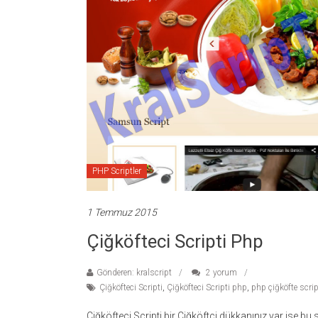
temaları,
theme
download
sitesi.
PHP Scriptler
1 Temmuz 2015
Çiğköfteci Scripti Php
Gönderen: kralscript
2 yorum
Çiğköfteci Scripti
,
Çiğköfteci Scripti php
,
php çiğköfte scrip
Çiğköfteci Scripti bir Çiğköftci dükkanınız var ise bu sc