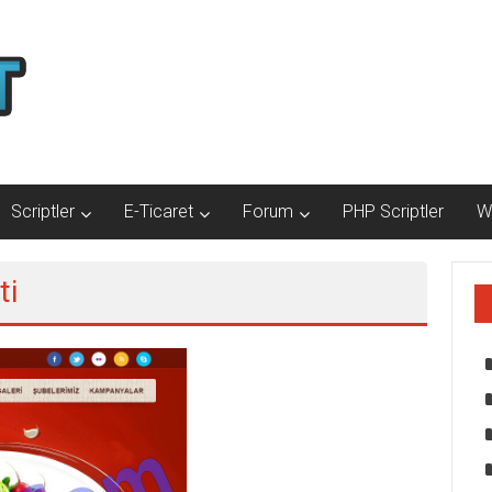
Scriptler
E-Ticaret
Forum
PHP Scriptler
W
ti