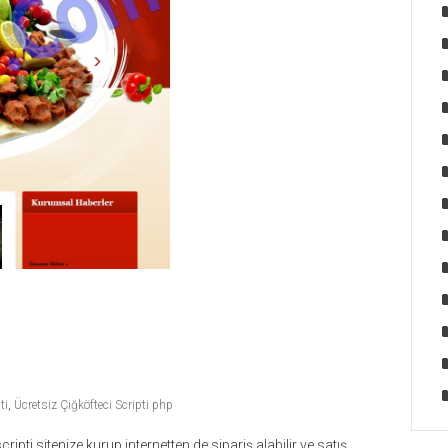
ti
,
Ücretsiz Çiğköfteci Scripti php
ripti sitenize kurup internetten de sipariş alabilir ve satış