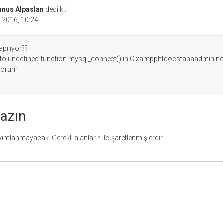
unus Alpaslan
dedi ki:
 2016, 10:24
apılıyor??
all to undefined function mysql_connect() in C:xampphtdocstahaadminin
ıyorum
yazın
ayımlanmayacak.
Gerekli alanlar
*
ile işaretlenmişlerdir