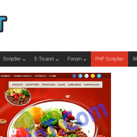
Scriptler
E-Ticaret
Forum
PHP Scriptler
W