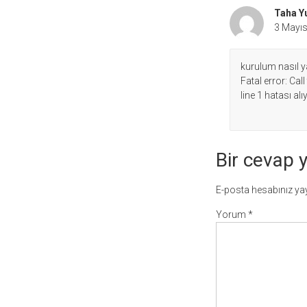
Taha Y
3 Mayıs
kurulum nasıl y
Fatal error: C
line 1 hatası al
Bir cevap 
E-posta hesabınız y
Yorum
*