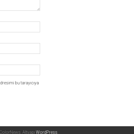
dresimi bu tarayıcıya
ColorNews. Altyapı
WordPress
.