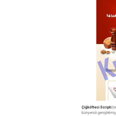
Çiğköfteci Scripti
bi
bünyenizi genişletmiş