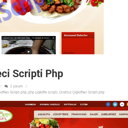
ci Scripti Php
2 yorum
köfteci Scripti php
,
php çiğköfte scripti
,
Ücretsiz Çiğköfteci Scripti php