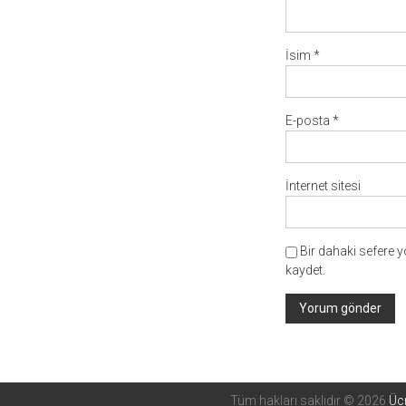
İsim
*
E-posta
*
İnternet sitesi
Bir dahaki sefere 
kaydet.
Tüm hakları saklıdır © 2026
Ücr