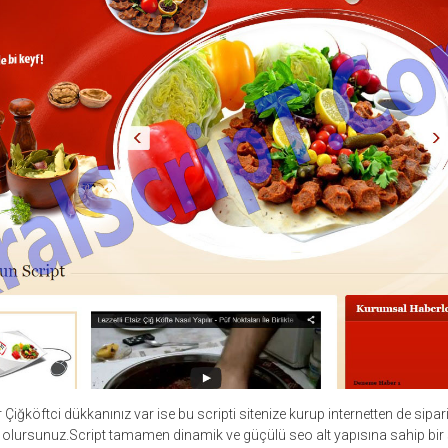
r Çiğköftci dükkanınız var ise bu scripti sitenize kurup internetten de sipariş
 olursunuz.Script tamamen dinamik ve güçülü seo alt yapısına sahip bir s