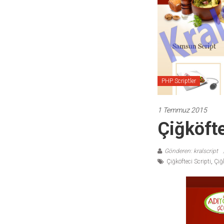
temaları,
theme
download
sitesi.
PHP Scriptler
1 Temmuz 2015
Çiğköfte
Gönderen: kralscript
Çiğköfteci Scripti
,
Çiğ