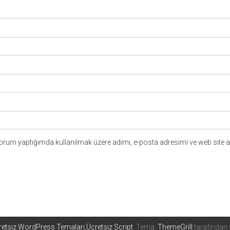
yorum yaptığımda kullanılmak üzere adımı, e-posta adresimi ve web site a
etsiz WordPress Temaları,Ücretsiz Script
. Tema:
ThemeGrill
tarafından 