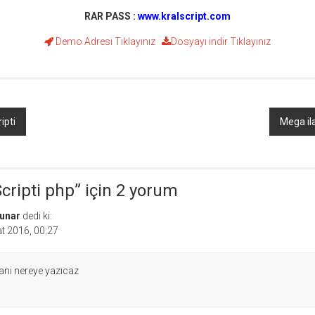
RAR PASS :
www.kralscript.com
Demo Adresi
Tıklayınız
Dosyayı indir
Tıklayınız
ipti
Mega ila
Scripti php
” için 2 yorum
unar
dedi ki:
t 2016, 00:27
ni nereye yazıcaz