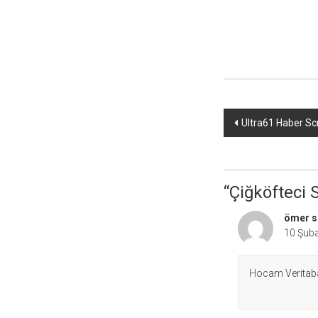
Yazı
Ultra61 Haber Scr
dolaşımı
“
Çiğköfteci 
ömer s
10 Şuba
Hocam Veritaba