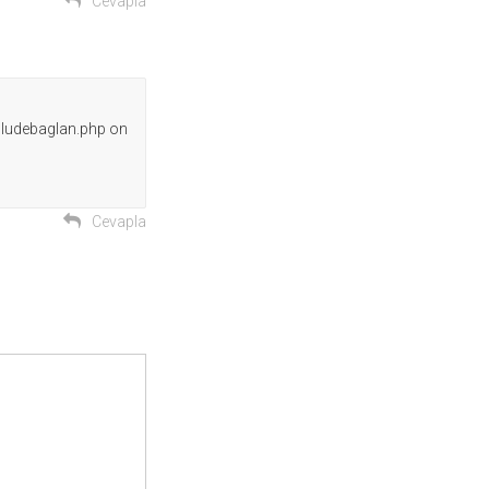
Cevapla
cludebaglan.php on
Cevapla