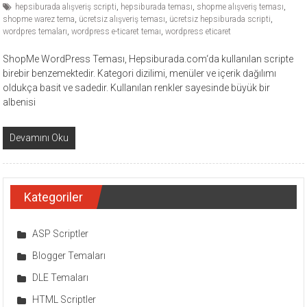
hepsiburada alışveriş scripti
,
hepsiburada teması
,
shopme alışveriş teması
,
shopme warez tema
,
ücretsiz alışveriş teması
,
ücretsiz hepsiburada scripti
,
wordpres temaları
,
wordpress e-ticaret temaı
,
wordpress eticaret
ShopMe WordPress Teması, Hepsiburada.com‘da kullanılan scripte
birebir benzemektedir. Kategori dizilimi, menüler ve içerik dağılımı
oldukça basit ve sadedir. Kullanılan renkler sayesinde büyük bir
albenisi
Devamını Oku
Kategoriler
ASP Scriptler
Blogger Temaları
DLE Temaları
HTML Scriptler