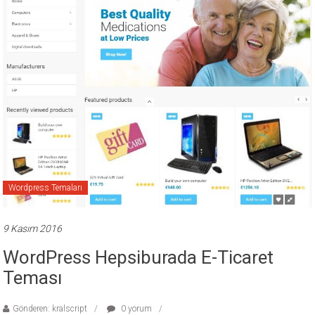
ücretli
temalar,
wordpress
temaları,
php
temaları,
theme
download
sitesi.
Wordpress Temaları
9 Kasım 2016
WordPress Hepsiburada E-Ticaret
Teması
Gönderen: kralscript
0 yorum