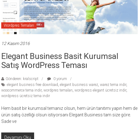
ücretli
temalar,
wordpress
Wordpres Temaları
temaları,
php
temaları,
12 Kasım 2016
theme
Elegant Business Basit Kurumsal
download
Satış WordPress Teması
sitesi.
Gönderen: kralscript
0 yorum
elegant business free download
,
elegant business warez
,
warez tema indir
,
woocommerce tema indir
,
wordpres temaları
,
wordpress elegant ücretsiz indir
,
wordpress ücretsiz tema indir
Hem basit bir kurumsal temanız olsun, hem ürün tanıtımı yapın hem de
ürün satış özelliği olsun istiyorsanı Elegant Business tam size göre.
Sade ve
Devamını Oku