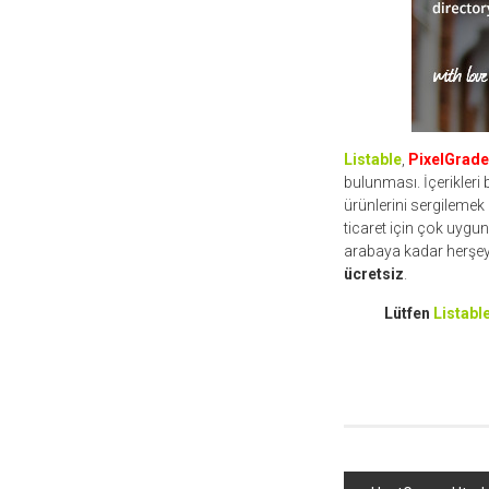
Listable
,
PixelGrade
bulunması. İçerikleri b
ürünlerini sergilemek 
ticaret için çok uygun
arabaya kadar herşeyi 
ücretsiz
.
Lütfen
Listabl