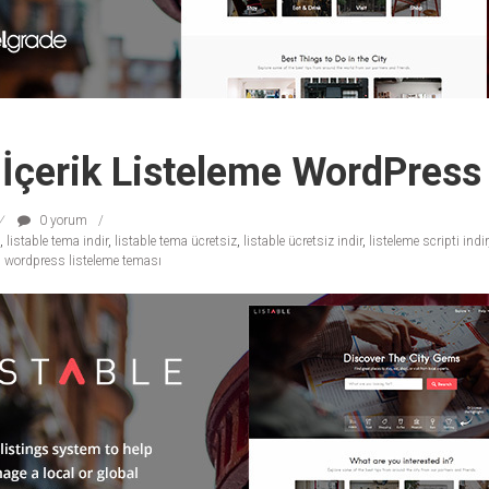
 İçerik Listeleme WordPres
0 yorum
,
listable tema indir
,
listable tema ücretsiz
,
listable ücretsiz indir
,
listeleme scripti indir
,
wordpress listeleme teması