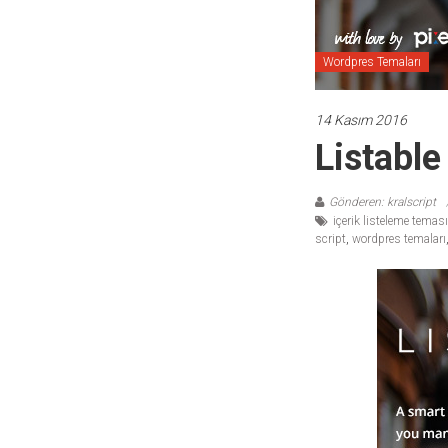
temaları,
theme
download
Wordpres Temaları
sitesi.
14 Kasım 2016
Listable
Gönderen: kralscript
içerik listeleme teması
script
,
wordpres temaları