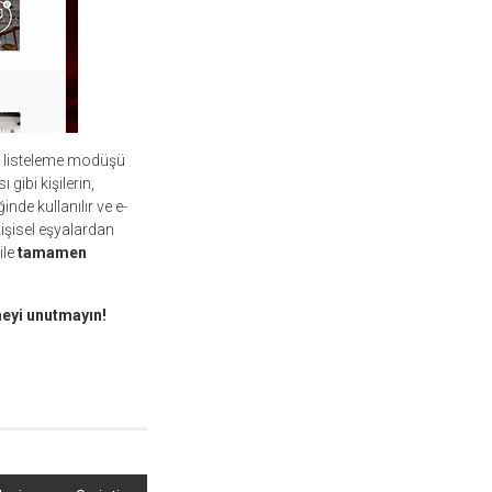
ok listeleme modüşü
gibi kişilerin,
ğinde kullanılır ve e-
kişisel eşyalardan
ile
tamamen
eyi unutmayın!