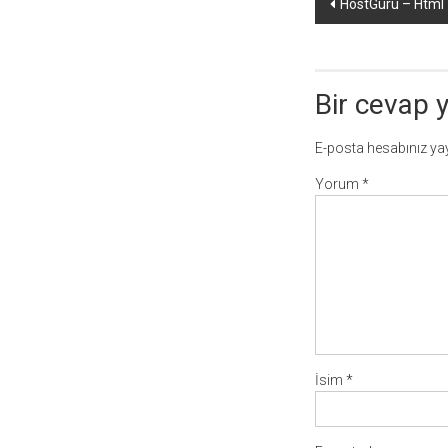
Yazı
HostGuru – Html
dolaşımı
Bir cevap 
E-posta hesabınız y
Yorum
*
İsim
*