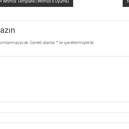
 + Whmcs Template | Whmcs 6 Uyumlu
N
yazın
ayımlanmayacak.
Gerekli alanlar
*
ile işaretlenmişlerdir