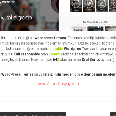
firmasının ürettiği bir
wordpress teması
. Temanın özelliği, içinde birç
irçok farklı şekilde listeleyip incelemek mümkün. Özellikle tekstil toptancısı 
için kullanabileceği bir temadır.
Listable
Wordpres Teması
, broşür niteli
 değildir.
Full responsive
olan
Listable
teması ile tekstilden elektroniğe, 
sergileyebilirsiniz. Normal fiyatı
64
$
olan bu tema
Kral Script
ayrıcalığı 
e
WordPress Temasını ücretsiz indirmeden önce demosunu incelem
Demo Adresi
Dosyayı İndir