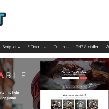
Scriptler
E-Ticaret
Forum
PHP Scriptler
W