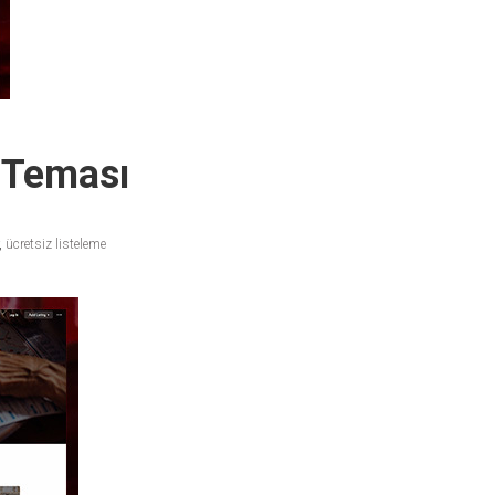
s Teması
,
ücretsiz listeleme