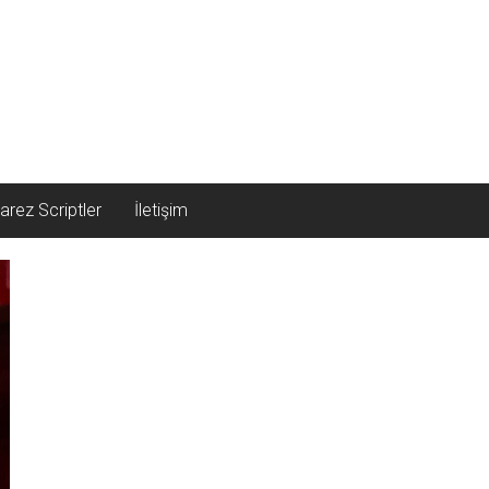
arez Scriptler
İletişim