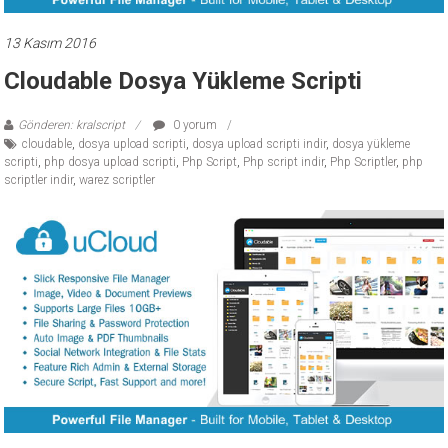
ücretli
temalar,
13 Kasım 2016
wordpress
Cloudable Dosya Yükleme Scripti
temaları,
php
Gönderen: kralscript
0 yorum
temaları,
cloudable
,
dosya upload scripti
,
dosya upload scripti indir
,
dosya yükleme
theme
scripti
,
php dosya upload scripti
,
Php Script
,
Php script indir
,
Php Scriptler
,
php
scriptler indir
,
warez scriptler
download
sitesi.