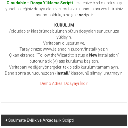
Cloudable – Dosya Yükleme Scripti
ile sitenize özel olarak satış
yapabileceğiniz dosya alanı ve ücretsiz kullanım alanı verebilirsiniz
tasarımı oldukça hoş bir
scrip
ttir.
KURULUM
/cloudable/ klasöründe bulunan bütün dosyaları sunucunuza
yükleyin.
Veritabanı oluşturun ve,
Tarayıcınıza; www.(alanadınız).com/install/ yazın,
Çıkan ekranda; “Follow the Wizard to setup a
New
installation”
butonuna tik (√) atıp kurulumu başlatın.
Veritabanı ve diğer yönergeleri takip edip kurulum tamamlayın.
Daha sonra sunucunuzdan /
install
/ klasörünü silmeyi unutmayın.
Demo Adresi
Dosyayı İndir
Yazı
Soulmate Evlilik ve Arkadaşlık Scripti