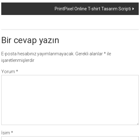
dolaşımı
PrintPixel Online T-shirt Tasarım Scripti
Bir cevap yazın
E-posta hesabınız yayımlanmayacak.
Gerekli alanlar
*
ile
işaretlenmişlerdir
Yorum
*
İsim
*