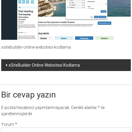
ücretli
temalar,
wordpress
temaları,
php
temaları,
theme
xsitebuilder-online-websitesi-kodlama
download
sitesi.
Yazı
xSiteBuilder Online Websitesi Kodlama
dolaşımı
Bir cevap yazın
E-posta hesabınız yayımlanmayacak.
Gerekli alanlar
*
ile
işaretlenmişlerdir
Yorum
*