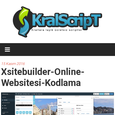
İçeriğe
geç
Ücretsiz
WordPress
Temaları,Ücretsiz
15 Kasım 2016
Xsitebuilder-Online-
Script
Websitesi-Kodlama
Kralscript.com
sayfamızda
profesyonel
scriptler,
ücretsiz
temalar,