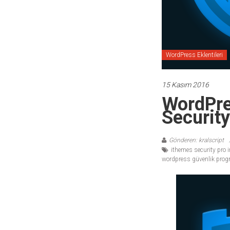
temaları,
theme
download
sitesi.
WordPress Eklentileri
15 Kasım 2016
WordPre
Security
Gönderen: kralscript
ithemes security pro i
wordpress güvenlik prog