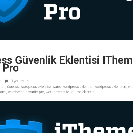
ss Güvenlik Eklentisi IThe
 Pro
0 yorum
ndir
,
ücretsiz wordpress eklentisi
,
warez wordpress eklentisi
,
wordpress eklentileri
,
wor
ramı
,
wordpress security pro
,
wordpress site koruma eklentisi