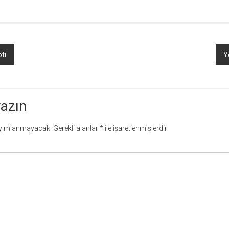
ti
Y
yazın
ayımlanmayacak.
Gerekli alanlar
*
ile işaretlenmişlerdir