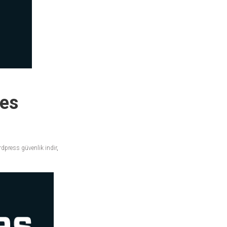
mes
dpress güvenlik indir
,