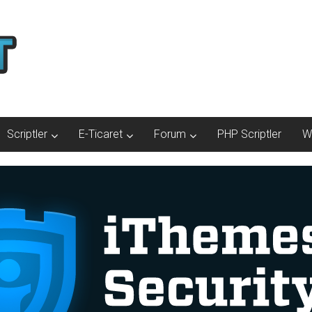
Scriptler
E-Ticaret
Forum
PHP Scriptler
W