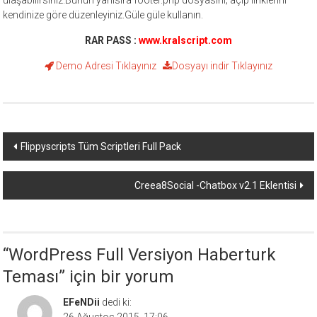
kendinize göre düzenleyiniz.Güle güle kullanın.
RAR PASS :
www.kralscript.com
Demo Adresi
Tıklayınız
Dosyayı indir
Tıklayınız
Yazı
Flippyscripts Tüm Scriptleri Full Pack
dolaşımı
Creea8Social -Chatbox v2.1 Eklentisi
“
WordPress Full Versiyon Haberturk
Teması
” için bir yorum
EFeNDii
dedi ki:
26 Ağustos 2015, 17:06