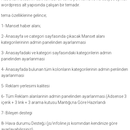
wordpress alt yapısında çalışan bir temadır.
tema özelliklerine gelince;
1- Manset haber alanı;
2- Anasayfa ve categori sayfasında çıkacak Manset alanı
kategorilerininn admin panelinden ayarlanmasi
3- Anasayfadaki ve kategori sayfasındaki kategorilerin admin
panelinden ayarlanmasi
4- Anasayfada bulunan tüm kolonların kategorilerinin admin penlinden
ayarlanmasi
5- Reklam yerlesimi kalitesi
6- Tüm Reklam alanlarinin admin panelinden ayarlanmasi.(Adsense 3
içerik + 3 link + 3 arama kutusu Mantığı;na Göre Hazırlandı
7- Bileşen destegi
8- Hava durumu Desteğ;i (js/infoline.js kısmından kendinize göre
ayarlayabilirsiniz)