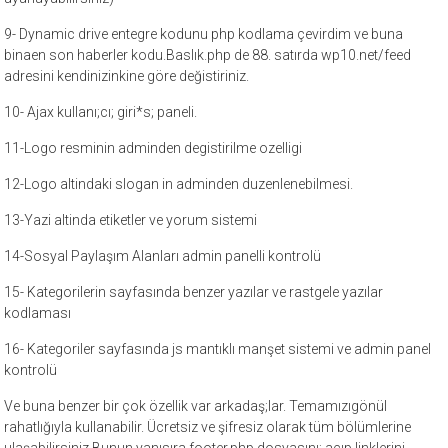
9- Dynamic drive entegre kodunu php kodlama çevirdim ve buna
binaen son haberler kodu.Baslık.php de 88. satırda wp10.net/feed
adresini kendinizinkine göre değistiriniz.
10- Ajax kullanı;cı; giri*s; paneli.
11-Logo resminin adminden degistirilme ozelligi
12-Logo altindaki slogan in adminden duzenlenebilmesi.
13-Yazi altinda etiketler ve yorum sistemi
14-Sosyal Paylaşım Alanları admin panelli kontrolü
15- Kategorilerin sayfasında benzer yazılar ve rastgele yazılar
kodlaması
16- Kategoriler sayfasında js mantıklı manşet sistemi ve admin panel
kontrolü
Ve buna benzer bir çok özellik var arkadaş;lar. Temamızıgönül
rahatlığıyla kullanabilir. Ücretsiz ve şifresiz olarak tüm bölümlerine
ulaşabilirsiniz.Bunun yanısıra footer.php dosyasını; açıp linklerini