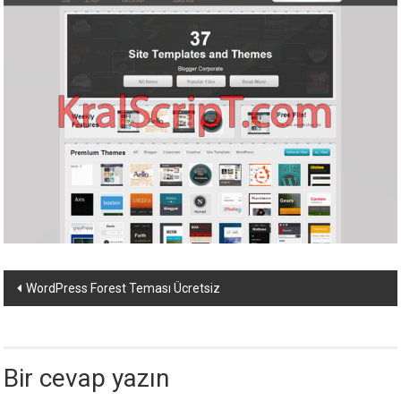
ücretli
temalar,
wordpress
temaları,
php
temaları,
theme
download
sitesi.
Yazı
WordPress Forest Teması Ücretsiz
dolaşımı
Bir cevap yazın