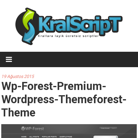
İçeriğe
geç
Ücretsiz
WordPress
Temaları,Ücretsiz
19 Ağustos 2015
Wp-Forest-Premium-
Script
Wordpress-Themeforest-
Kralscript.com
sayfamızda
Theme
profesyonel
scriptler,
ücretsiz
temalar,