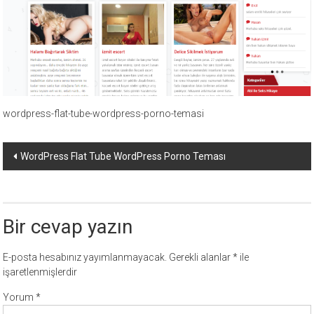
ücretli
temalar,
wordpress
temaları,
php
temaları,
theme
wordpress-flat-tube-wordpress-porno-temasi
download
sitesi.
Yazı
WordPress Flat Tube WordPress Porno Teması
dolaşımı
Bir cevap yazın
E-posta hesabınız yayımlanmayacak.
Gerekli alanlar
*
ile
işaretlenmişlerdir
Yorum
*