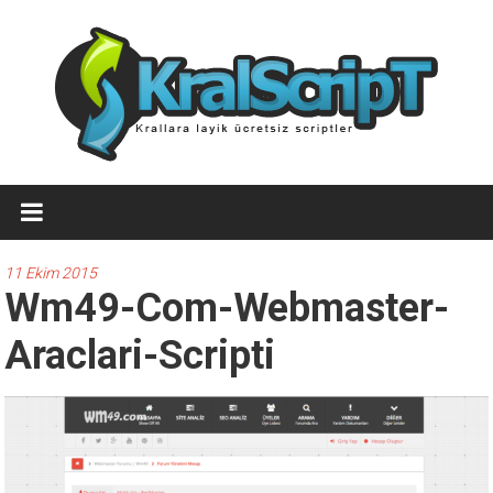
İçeriğe
geç
Ücretsiz
WordPress
Temaları,Ücretsiz
11 Ekim 2015
Wm49-Com-Webmaster-
Script
Araclari-Scripti
Kralscript.com
sayfamızda
profesyonel
scriptler,
ücretsiz
temalar,