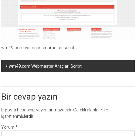
ücretli
temalar,
wordpress
temaları,
php
temaları,
wm49-com-webmaster-araclari-scripti
theme
download
Yazı
sitesi.
wm49.com Webmaster Araçları Scripti
dolaşımı
Bir cevap yazın
E-posta hesabınız yayımlanmayacak.
Gerekli alanlar
*
ile
işaretlenmişlerdir
Yorum
*