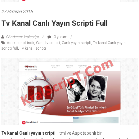
ücretli
27 Haziran 2015
temalar,
wordpress
Tv Kanal Canlı Yayın Scripti Full
temaları,
php
Gönderen: kralscript
0 yorum
temaları,
Aspx script indir
,
Canlı tv scripti
,
Canlı yayın scripti
,
Tv kanal Canlı yayın
scripti full
,
Tv kanalı scripti
theme
download
sitesi.
Tv kanal Canlı yayın scripti
Html ve Aspx tabanlı bir