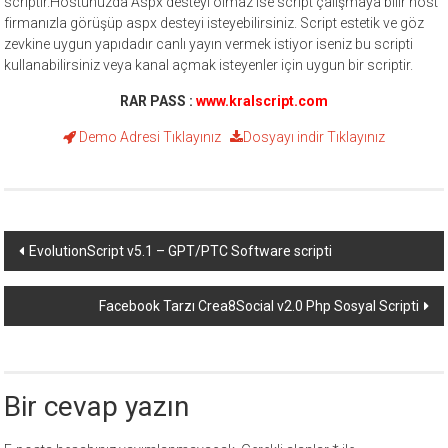
scriptir.Hostunuzda Aspx desteyi olmaz ise script çalışmaya bilir host
firmanızla görüşüp aspx desteyi isteyebilirsiniz. Script estetik ve göz
zevkine uygun yapıdadır canlı yayın vermek istiyor iseniz bu scripti
kullanabilirsiniz veya kanal açmak isteyenler için uygun bir scriptir.
RAR PASS :
www.kralscript.com
Demo Adresi
Tıklayınız
Dosyayı indir
Tıklayınız
Yazı
EvolutionScript v5.1 – GPT/PTC Software scripti
dolaşımı
Facebook Tarzı Crea8Social v2.0 Php Sosyal Scripti
Bir cevap yazın