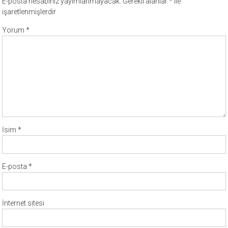
E-posta hesabınız yayımlanmayacak.
Gerekli alanlar
*
ile
işaretlenmişlerdir
Yorum
*
İsim
*
E-posta
*
İnternet sitesi