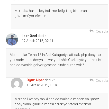
Merhaba hakan bey indirme ile ilgili hiç bir sorun
gözükmüyor efendim.
Cevapla
Ilker Özel
dedi ki:
12 Aralık 2015, 02:41
Merhabalar Tema 15 In Asil Katagoriye atilicak .php dosyalari
yok sadece .tpl dosyalari var yani böle Özel sayfa yapmak icin
php dosyasida geliyor genelde icinde burda yok ?
Oğuz Alper
dedi ki:
Cevapla
15 Aralık 2015, 13:16
Merhaa ilker bey tabiki php dosyaları olmadan çalışmaz
dosyaların içinde olmazsı gerekiyor efendim tekrar