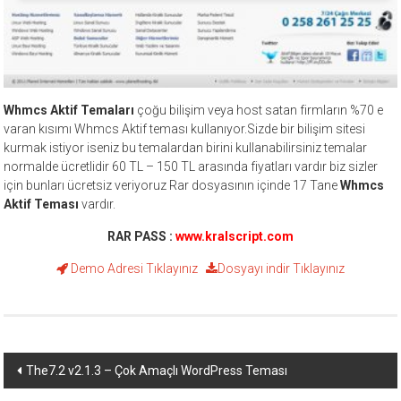
Whmcs Aktif Temaları
çoğu bilişim veya host satan firmların %70 e
varan kısımı Whmcs Aktif teması kullanıyor.Sizde bir bilişim sitesi
kurmak istiyor iseniz bu temalardan birini kullanabilirsiniz temalar
normalde ücretlidir 60 TL – 150 TL arasında fiyatları vardır biz sizler
için bunları ücretsiz veriyoruz Rar dosyasının içinde 17 Tane
Whmcs
Aktif Teması
vardır.
RAR PASS :
www.kralscript.com
Demo Adresi
Tıklayınız
Dosyayı indir
Tıklayınız
Yazı
The7.2 v2.1.3 – Çok Amaçlı WordPress Teması
dolaşımı