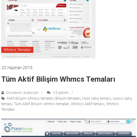
ücretli
temalar,
wordpress
temaları,
php
temaları,
theme
Whmcs Temaları
download
sitesi.
22 Haziran 2015
Tüm Aktif Bilişim Whmcs Temaları
Gönderen: kralscript
13 yorum
Aktif Bilişim whmcs temaları
,
Bilişim temaları
,
Host satış teması
,
suncu satış
teması
,
Tüm Aktif Bilişim whmcs temaları
,
Whmcs Aktif teması
,
Whmcs
Temaları