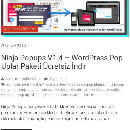
ücretli
temalar,
wordpress
temaları,
WordPress Eklentileri
php
temaları,
theme
8 Kasım 2016
download
Ninja Popups V1.4 – WordPress Pop-
sitesi.
Uplar Paketi Ücretsiz İndir
Gönderen: kralscript
0 yorum
açılır pencereler wp eklenti ücretsiz
,
free wordpress popup plugin
,
ninja popup
warez indir
,
ninja popups ücretsiz
,
wordpress eklenti indir
,
wordpress eklentileri
,
wordpress pop-up eklentisi
,
wordpress ücretsiz açılır pencere
Ninja Popups, bünyesinde 17 farklı pop-up şeması bulunduran
premium bir wordpress eklentisidir. Birçok farklı amaçla sitenize
eklemek istediğiniz açılır pencereler için sürekli tema aramak