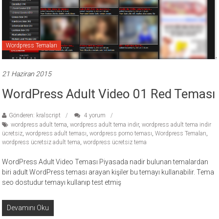
ücretli
temalar,
wordpress
temaları,
Wordpress Temaları
php
temaları,
21 Haziran 2015
theme
download
WordPress Adult Video 01 Red Teması
sitesi.
Gönderen: kralscript
4 yorum
wordpress adult tema
,
wordpress adult tema indir
,
wordpress adult tema indir
ücretsiz
,
wordpress adult teması
,
wordpress porno teması
,
Wordpress Temaları
,
wordpress ücretsiz adult tema
,
wordpress ücretsiz tema
WordPress Adult Video Teması Piyasada nadir bulunan temalardan
biri adult WordPress teması arayan kişiler bu temayı kullanabilir. Tema
seo dostudur temayı kullanıp test etmiş
Devamını Oku