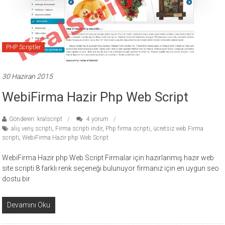
ücretli
temalar,
wordpress
temaları,
PHP Scriptler
php
temaları,
30 Haziran 2015
theme
download
WebiFirma Hazir Php Web Script
sitesi.
Gönderen: kralscript
4 yorum
alış veriş scripti
,
Firma scripti indir
,
Php firma scripti
,
ücretsiz web Firma
scripti
,
WebiFirma Hazir php Web Script
WebiFirma Hazir php Web Script Firmalar için hazırlanmış hazır web
site scripti 8 farklı renk seçeneği bulunuyor firmanız için en uygun seo
dostu bir
Devamını Oku