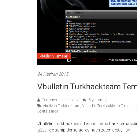
temaları,
theme
download
sitesi.
Vbulletin Temaları
24 Haziran 2015
Vbulletin Turkhackteam Tema
Gönderen: kralscript
5 yorum
Vbulletin Turkhackteam
,
Vbulletin Turkhackteam Teması ful
ücretsiz indir
Vbulletin Turkhackteam Teması tema hack temasıdır v
güzelliğe sahip demo adresinden zaten detaylı bir