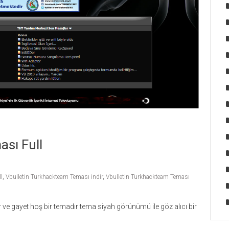
sı Full
l
,
Vbulletin Turkhackteam Teması indir
,
Vbulletin Turkhackteam Teması
e gayet hoş bir temadır tema siyah görünümü ile göz alıcı bir