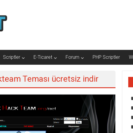
Scriptler
E-Ticaret
Forum
PHP Scriptler
W
ckteam Teması ücretsiz indir