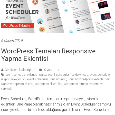
ücretli
temalar,
wordpress
temaları,
WordPress Eklentileri
php
temaları,
theme
6 Kasım 2016
download
WordPress Temaları Responsive
sitesi.
Yapma Eklentisi
Gönderen: kralscript
0 yorum
event scheduler eklentisi warez
,
event scheduler free download
,
event scheduler
responsive çevirici
,
event scheduler ücretsiz indir
,
ücretsiz wordpress eklenti indir
,
warez wordpress eklenti
,
wordpress eklentileri
,
wordpress temayı responsive
yapmak
Event Scheduler, WordPress temaları responsiveye çeviren bir
eklentidir. One Page olarak hazırlanmış olan Event Scheduler demoyu
inceleyerek nasıl bir kalitede olduğunu görebilirsiniz. Event Scheduler