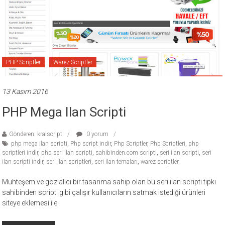
ücretli
temalar,
wordpress
temaları,
php
PHP Scriptler
Warez Scriptler
temaları,
theme
download
13 Kasım 2016
sitesi.
PHP Mega Ilan Scripti
Gönderen: kralscript
0 yorum
php mega ilan scripti
,
Php script indir
,
Php Scriptler
,
Php Scriptleri
,
php
scriptleri indir
,
php seri ilan scripti
,
sahibinden.com scripti
,
seri ilan scripti
,
seri
ilan scripti indir
,
seri ilan scriptleri
,
seri ilan temaları
,
warez scriptler
Muhteşem ve göz alıcı bir tasarıma sahip olan bu seri ilan scripti tıpkı
sahibinden scripti gibi çalışır kullanıcıların satmak istediği ürünleri
siteye eklemesi ile