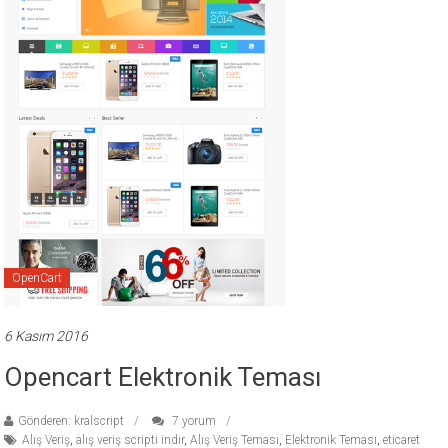
ücretli
temalar,
wordpress
temaları,
php
temaları,
theme
download
sitesi.
OpenCart
6 Kasım 2016
Opencart Elektronik Teması
Gönderen: kralscript
7 yorum
Alış Veriş
,
alış veriş scripti indir
,
Alış Veriş Teması
,
Elektronik Teması
,
eticaret