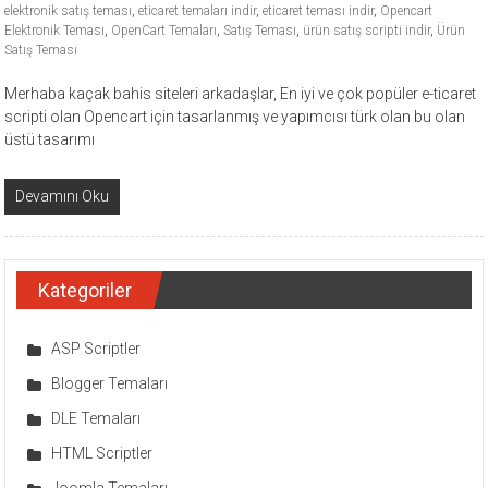
elektronik satış teması
,
eticaret temaları indir
,
eticaret teması indir
,
Opencart
Elektronik Teması
,
OpenCart Temaları
,
Satış Teması
,
ürün satış scripti indir
,
Ürün
Satış Teması
Merhaba kaçak bahis siteleri arkadaşlar, En iyi ve çok popüler e-ticaret
scripti olan Opencart için tasarlanmış ve yapımcısı türk olan bu olan
üstü tasarımı
Devamını Oku
Kategoriler
ASP Scriptler
Blogger Temaları
DLE Temaları
HTML Scriptler
Joomla Temaları