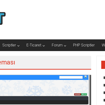
Scriptler
E-Ticaret
Forum
PHP Scriptler
W
eması