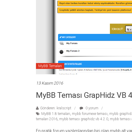
temaları,
theme
download
sitesi.
MyBB Temaları
13 Kasım 2016
MyBB Teması GrapHidz VB 4
Gönderen: kralscript
0 yorum
MyBB 1.8 temaları
,
mybb forumexe teması
,
mybb graphid
temaları 2016
,
mybb teması graphidz vb 4.2.0
,
mybb teması g
En pratik forum yazılımlarından biri olan mybb alt ya