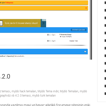
.2.0
z teması
,
mybb hack temaları
,
Mybb Tema indir
,
Mybb Temaları
,
mybb
raphidz vb 4.2.0 temasi
,
mybb türk temaları
pısında yazılmış mavi ve beyaz ağırlıklı forumexe sitesinin eski