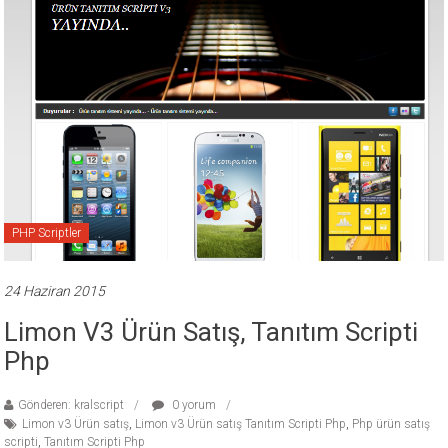
ücretli
temalar,
wordpress
temaları,
php
temaları,
theme
download
sitesi.
PHP Scriptler
24 Haziran 2015
Limon V3 Ürün Satış, Tanıtım Scripti
Php
Gönderen: kralscript
0 yorum
Limon v3 Ürün satış
,
Limon v3 Ürün satış Tanıtım Scripti Php
,
Php ürün satış
scripti
,
Tanıtım Scripti Php