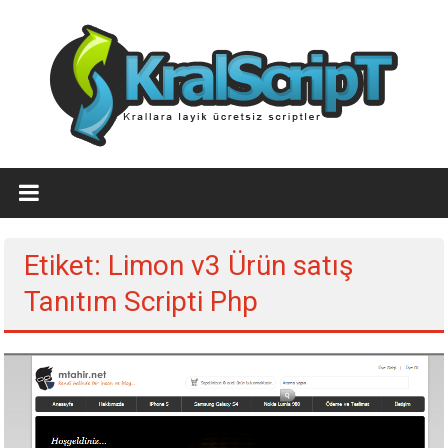
İçeriğe
geç
Ücretsiz
WordPress
Temaları,Ücretsiz
Etiket: Limon v3 Ürün satış
Script
Tanıtım Scripti Php
Kralscript.com
sayfamızda
profesyonel
scriptler,
ücretsiz
temalar,