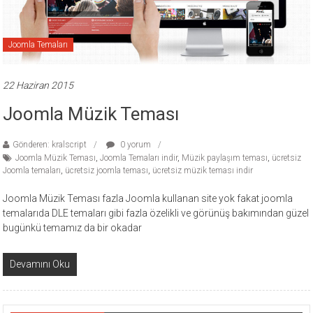
ücretli
temalar,
wordpress
Joomla Temaları
temaları,
php
22 Haziran 2015
temaları,
Joomla Müzik Teması
theme
download
sitesi.
Gönderen: kralscript
0 yorum
Joomla Müzik Teması
,
Joomla Temaları indir
,
Müzik paylaşım teması
,
ücretsiz
Joomla temaları
,
ücretsiz joomla teması
,
ücretsiz müzik teması indir
Joomla Müzik Teması fazla Joomla kullanan site yok fakat joomla
temalarıda DLE temaları gibi fazla özelikli ve görünüş bakımından güzel
bugünkü temamız da bir okadar
Devamını Oku