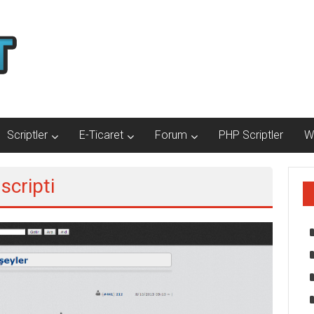
Scriptler
E-Ticaret
Forum
PHP Scriptler
W
scripti