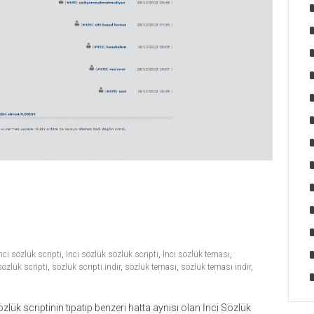
nci sözlük scripti
,
İnci sözlük sözlük scripti
,
İnci sözlük teması
,
sözlük scripti
,
sözlük scripti indir
,
sözlük teması
,
sözlük teması indir
,
zlük scriptinin tıpatıp benzeri hatta aynısı olan İnci Sözlük