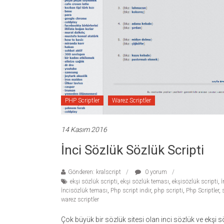
temaları,
theme
download
sitesi.
PHP Scriptler
Warez Scriptler
14 Kasım 2016
İnci Sözlük Sözlük Scripti
Gönderen: kralscript
0 yorum
ekşi sözlük scripti
,
ekşi sözlük teması
,
ekşisözlük scripti
,
İ
İncisözlük teması
,
Php script indir
,
php scripti
,
Php Scriptler
,
warez scriptler
Çok büyük bir sözlük sitesi olan inci sözlük ve ekşi sö