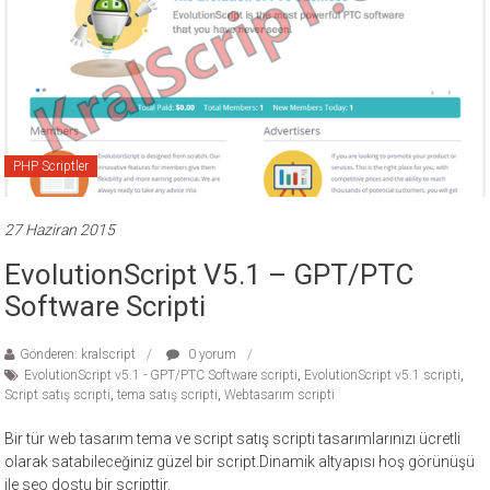
ücretli
temalar,
wordpress
temaları,
php
temaları,
PHP Scriptler
theme
download
sitesi.
27 Haziran 2015
EvolutionScript V5.1 – GPT/PTC
Software Scripti
Gönderen: kralscript
0 yorum
EvolutionScript v5.1 - GPT/PTC Software scripti
,
EvolutionScript v5.1 scripti
,
Script satış scripti
,
tema satış scripti
,
Webtasarım scripti
Bir tür web tasarım tema ve script satış scripti tasarımlarınızı ücretli
olarak satabileceğiniz güzel bir script.Dinamik altyapısı hoş görünüşü
ile seo dostu bir scripttir.