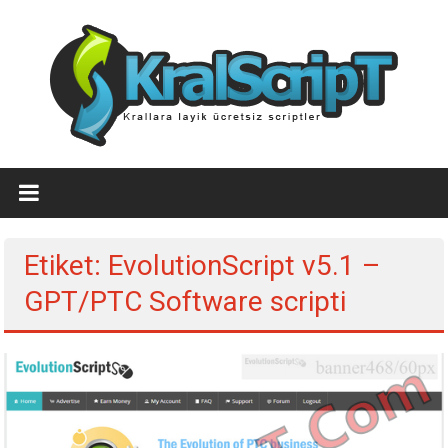
İçeriğe
geç
Ücretsiz
WordPress
Temaları,Ücretsiz
Etiket: EvolutionScript v5.1 –
Script
GPT/PTC Software scripti
Kralscript.com
sayfamızda
profesyonel
scriptler,
ücretsiz
temalar,