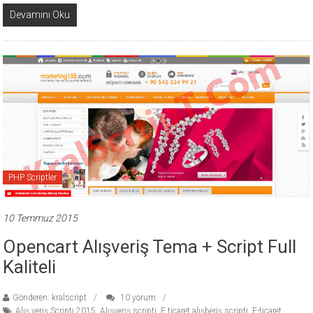
Devamını Oku
PHP Scriptler
10 Temmuz 2015
Opencart Alışveriş Tema + Script Full
Kaliteli
Gönderen: kralscript
10 yorum
Alış veriş Scripti 2015
,
Alışveriş scripti
,
E ticaret alışberiş scripti
,
E-ticaret