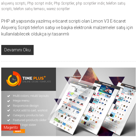
alışveriş scripti
,
Php script indir
,
Php Scriptler
,
php scriptler indir
,
telefon satış
scripti
,
telefon satış teması
,
warez scriptler
PHP alt yapısında yazılmış e-ticaret scripti olan Limon V3 E-ticaret
Alışveriş Scripti telefon satışı ve başka elektronik malzemeler satış için
kullanılabilecek oldukça iyi tasarımlı
Devamını Oku
Magento