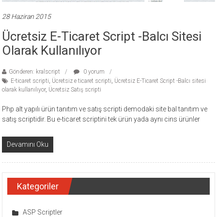
28 Haziran 2015
Ücretsiz E-Ticaret Script -Balcı Sitesi
Olarak Kullanılıyor
Gönderen: kralscript
0 yorum
E-ticaret scripti
,
Ücretsiz e ticaret scripti
,
Ücretsiz E-Ticaret Script -Balcı sitesi
olarak kullanılıyor
,
Ücretsiz Satış scripti
Php alt yapılı ürün tanıtım ve satış scripti demodaki site bal tanıtım ve
satış scriptidir. Bu e-ticaret scriptini tek ürün yada aynı cins ürünler
Devamını Oku
Kategoriler
ASP Scriptler