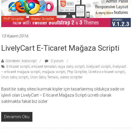
ücretli
temalar,
wordpress
PHP Scriptler
Warez Scriptler
temaları,
php
13 Kasım 2016
temaları,
LivelyCart E-Ticaret Mağaza Scripti
theme
download
sitesi.
Gönderen: kralscript
0 yorum
E-ticaret scripti
,
e-ticaret temaları
,
eşya satış scripti
,
livelycart scripti
,
livelycart
– e-ticaret mağaza scripti
,
mağaza scripti
,
Php Scriptler
,
Ücretsiz e ticaret scripti
,
Ürün satış scripti
,
Ürün Satış Teması
,
warez scriptler
Basit bir satış sitesi kurmak kişiler için tasarlanmış oldukça sade ve
işlevli olan LivelyCart – E-ticaret Mağaza Scripti ücretli olarak
satılmakta fakat biz sizler
Devamını Oku