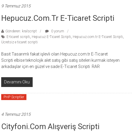
9 Temmuz 2015
Hepucuz.com.tr E-Ticaret Scripti
Gönderen: kralscript
0 yorum
E-ticaret scripti
,
Hepucuz E-Ticaret Scripti
,
Hepucuz.com.tr E-Ticaret Scripti
,
Ücretsiz e ticaret scripti
Basit Tasarımlı fakat işlevli olan Hepucuz.com.tr E-Ticaret
Scripti elbise teknolojik alet satış gibi satış siteleri kurmak isteyen
arkadaşlar için en güzel ve sade E-Ticaret Scripti RAR
Devamını Oku
PHP Scriptler
4 Temmuz 2015
Cityfoni.com Alışveriş Scripti