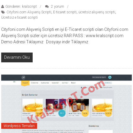
Gönderen: kralscript
2 yorum
Cityfoni.com Alışveriş Scripti
,
E-ticaret scripti
,
ücretsiz alışveriş scripti
,
Ücretsiz e ticaret scripti
Cityfoni.com Alışveriş Scripti en iyi E-Ticaret scripti olan Cityfoni.com
Alışveriş Scripti sizler için ücretsiz RAR PASS : www.kralscript.com
Demo Adresi Tıklayınız Dosyayı indir Tıklayınız
Devamını Oku
Wordpress Temaları