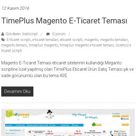
12 Kasım 2016
TimePlus Magento E-Ticaret Teması
Gönderen: kralscript
0 yorum
E-ticaret scripti
,
e-ticaret temaları
,
eticaret scripti
,
magento
,
meganto temaları
,
meganto teması
,
timeplus magento
,
timeplus magento e-ticaret teması
,
Ücretsiz e
ticaret scripti
Magento E-Ticaret Teması eticaret sitelerinin kullandığı Meganto
scriptine özel yapılmış olan TimePlus Eticaret Ürün Satış Teması şık ve
sade görünümlü olan bu tema 40$
Devamını Oku