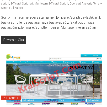
scripti
,
E-Ticaret Scriptleri
,
Muhteşem E-Ticaret Scripti
,
Opencart Alışveriş Tema +
Script Full Kaliteli
Son bir haftadır neredeyse tamamen E-Ticaret Scripti paylaştık artık
başka scriptler de paylaşamaya başlayacağız fakat bugün size
paylaştığımız E-Ticaret Scriptlerinden en Muhteşem ve en sağlam
Devamını Oku
PHP Scriptler