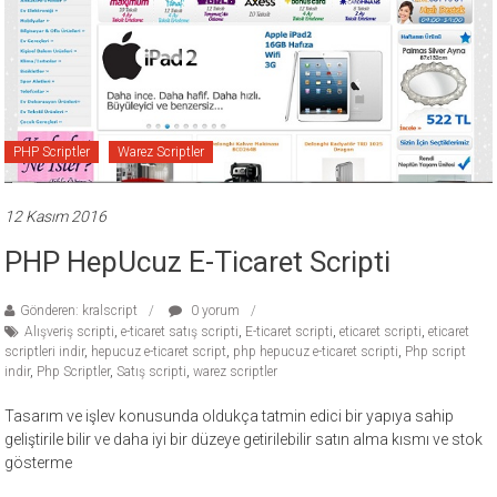
PHP Scriptler
Warez Scriptler
12 Kasım 2016
PHP HepUcuz E-Ticaret Scripti
Gönderen: kralscript
0 yorum
Alışveriş scripti
,
e-ticaret satış scripti
,
E-ticaret scripti
,
eticaret scripti
,
eticaret
scriptleri indir
,
hepucuz e-ticaret script
,
php hepucuz e-ticaret scripti
,
Php script
indir
,
Php Scriptler
,
Satış scripti
,
warez scriptler
Tasarım ve işlev konusunda oldukça tatmin edici bir yapıya sahip
geliştirile bilir ve daha iyi bir düzeye getirilebilir satın alma kısmı ve stok
gösterme