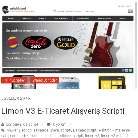
PHP Scriptler
Warez Scriptler
13 Kasım 2016
Limon V3 E-Ticaret Alışveriş Scripti
Gönderen: kralscript
0 yorum
Alışveriş scripti
,
e-ticaret alışveriş scripti
,
E-ticaret scripti
,
elektronik malzeme
satış scripti
,
elektronik satış teması
,
eticaret scripti
,
limon v3
,
limon v3 e-ticaret